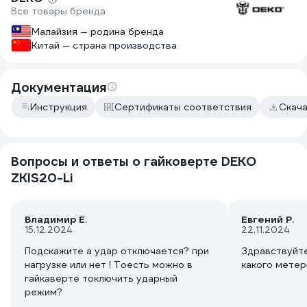
затягивай я 
Попробовал закрутить с удержанием
Все товары бренда
насколько хв
кнопки 3-4 сек на затяжку, а потом
для этих цел
Малайзия — родина бренда
открутить вручную. Получилось
задачу выпол
Китай — страна производства
следующее. На 1 скорости - руками
откручивается легко, небольшое
усилие. 2 скорость - ослабить руками
Документация
уже очень тяжело, пришлось всем
телом давить, а вороток у меня
Инструкция
Сертификаты соответствия
Скач
длинный у балонника. На 3 скорости
рещил не пробовать, явно перебор
уже для колесных гаек.
Вывод, с 4Ач аккумом крут оч
Вопросы и ответы о гайковерте DEKO
достойно, для работ по авто хватит
ZKIS20-Li
точно.
Понравился режим реверса с
рстановкой, хороша щтука что бы
Владимир E.
Евгений Р.
гайка не "улетала".
15.12.2024
22.11.2024
Подскажите а удар отключается? при
Здравствуйте
нагрузке или нет ! Тоесть можно в
какого метер
гайкаверте тоключить ударный
режим?