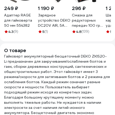
249 ₽
1 190 ₽
296 ₽
1 2
Адаптер RAGE
Зарядное
Смазка для
Шар
для гайковерта
устройство DEKO
редукторных
кард
50 мм 554382
DC20V AIR, 5А
передач 100 гр
удар
084-1000
REZOIL
HOE
4.3
(9)
5
(1)
4.8
(139)
5
(
03.008.00013
TECH
О товаре
Гайковерт аккумуляторный бесщеточный DEKO ZKIS20-
Li предназначен для закручивания/ослабления болтов и
гаек, сборки деревянных конструкций, сантехнических и
общестроительных работ. Этот гайковёрт имеет 3
режима/скорости для затягивания болтов и 2 режима для
ослабления болтов. Каждый режим означает разные
скорости и мощности. Пользователь выбирает
подходящий режим исходя из конкретных задач.
Благодаря большому крутящему моменту можно
выполнять тяжелые работы. Не нуждается в наличии
электросети за счет наличия литий-ионного
аккумулятора. Бесщеточный двигатель экономно