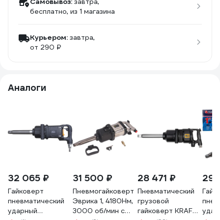
Самовывоз:
завтра,
бесплатно
, из 1 магазина
Курьером:
завтра,
от 290 ₽
Аналоги
32 065 ₽
31 500 ₽
28 471 ₽
29 
Гайковерт
Пневмогайковерт
Пневматический
Гайк
пневматический
Эврика 1, 4180Нм,
грузовой
пнев
ударный
3000 об/мин с
гайковерт KRAFT
удар