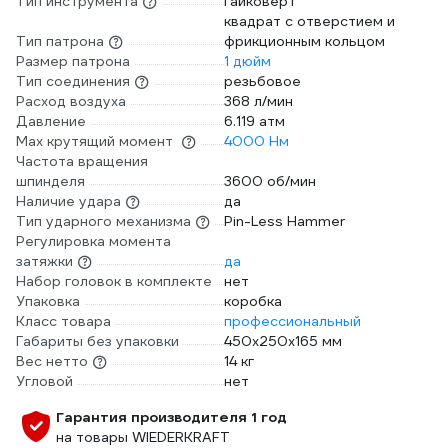
Тип инструмента
гайковерт
квадрат с отверстием и
Тип патрона
фрикционным кольцом
Размер патрона
1 дюйм
Тип соединения
резьбовое
Расход воздуха
368 л/мин
Давление
6.119 атм
Max крутящий момент
4000 Нм
Частота вращения
шпинделя
3600 об/мин
Наличие удара
да
Тип ударного механизма
Pin-Less Hammer
Регулировка момента
затяжки
да
Набор головок в комплекте
нет
Упаковка
коробка
Класс товара
профессиональный
Габариты без упаковки
450х250х165 мм
Вес нетто
14 кг
Угловой
нет
Гарантия производителя 1 год
на товары WIEDERKRAFT