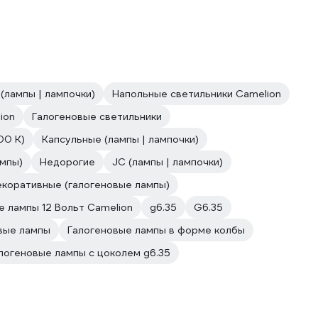
(лампы | лампочки)
Напольные светильники Camelion
ion
Галогеновые светильники
00 К)
Капсульные (лампы | лампочки)
ампы)
Недорогие
JC (лампы | лампочки)
коративные (галогеновые лампы)
е лампы 12 Вольт Camelion
g6.35
G6.35
вые лампы
Галогеновые лампы в форме колбы
логеновые лампы с цоколем g6.35