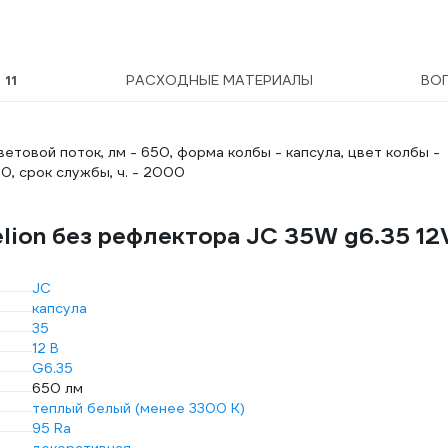
Ы
11
РАСХОДНЫЕ МАТЕРИАЛЫ
ВО
световой поток, лм - 650, форма колбы - капсула, цвет колбы -
0, срок службы, ч. - 2000
lion без рефлектора JC 35W g6.35 12
JC
капсула
35
12 В
G6.35
650 лм
теплый белый (менее 3300 К)
95 Ra