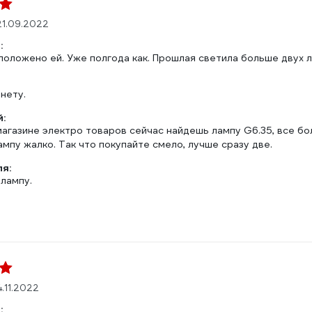
21.09.2022
:
 положено ей. Уже полгода как. Прошлая светила больше двух л
 нету.
:
магазине электро товаров сейчас найдешь лампу G6.35, все бо
мпу жалко. Так что покупайте смело, лучше сразу две.
ля:
лампу.
.11.2022
: