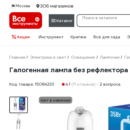
306 магазинов
Москва
Каталог
Акции
Инструмент
Крепеж
Всё для сада
Э
Главная
Электрика и свет
Освещение
Лампочки
Га
/
/
/
/
Галогенная лампа без рефлектора
Код товара:
15084333
4.1
(11 отзывов)
2 вопроса
Нет в наличии