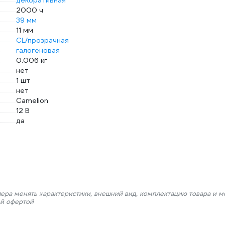
декоративная
2000 ч
39 мм
11 мм
CL/прозрачная
галогеновая
0.006 кг
нет
1 шт
нет
Camelion
12 В
да
лера менять характеристики, внешний вид, комплектацию товара и м
ой офертой