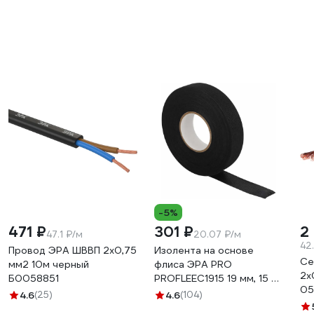
-5%
471 ₽
301 ₽
2 
47.1 ₽/м
20.07 ₽/м
42
Провод ЭРА ШВВП 2x0,75
Изолента на основе
Се
мм2 10м черный
флиса ЭРА PRO
2х
Б0058851
PROFLEEC1915 19 мм, 15 м,
05
0,3 мм, черная Б0057181
4.6
(25)
4.6
(104)