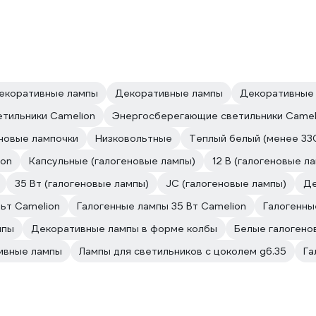
декоративные лампы
Декоративные лампы
Декоративные 
етильники Camelion
Энергосберегающие светильники Camel
новые лампочки
Низковольтные
Теплый белый (менее 33
ion
Капсульные (галогеновые лампы)
12 В (галогеновые л
35 Вт (галогеновые лампы)
JC (галогеновые лампы)
Де
льт Camelion
Галогенные лампы 35 Вт Camelion
Галогенны
мпы
Декоративные лампы в форме колбы
Белые галогено
ивные лампы
Лампы для светильников с цоколем g6.35
Га