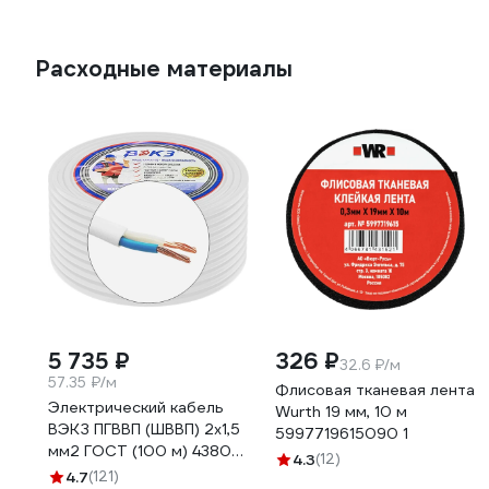
Расходные материалы
5 735 ₽
326 ₽
32.6 ₽/м
57.35 ₽/м
Флисовая тканевая лента
Электрический кабель
Wurth 19 мм, 10 м
ВЭКЗ ПГВВП (ШВВП) 2x1,5
5997719615090 1
мм2 ГОСТ (100 м) 43805
4.3
(12)
VEKZ00037
4.7
(121)