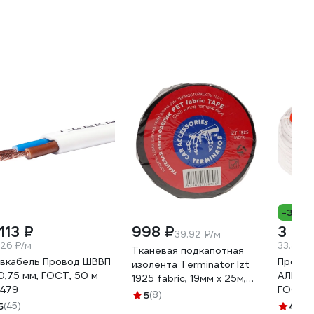
-3%
113 ₽
998 ₽
3 34
39.92 ₽/м
.26 ₽/м
33.44 ₽
Тканевая подкапотная
вкабель Провод ШВВП
Прово
изолента Terminator Izt
0,75 мм, ГОСТ, 50 м
АЛЬФАК
1925 fabric, 19мм х 25м,
479
ГОСТ 1
толщина 0,25мм
5
(8)
5
(45)
2000832
4.8
(8