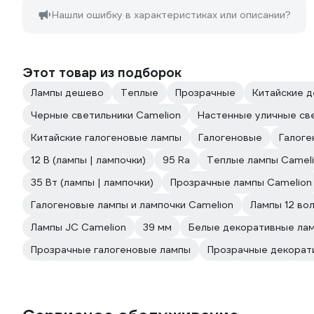
Нашли ошибку в характеристиках или описании?
Этот товар из подборок
Лампы дешево
Теплые
Прозрачные
Китайские 
Черные светильники Camelion
Настенные уличные св
Китайские галогеновые лампы
Галогеновые
Галоге
12 В (лампы | лампочки)
95 Ra
Теплые лампы Camel
35 Вт (лампы | лампочки)
Прозрачные лампы Camelion
Галогеновые лампы и лампочки Camelion
Лампы 12 во
Лампы JC Camelion
39 мм
Белые декоративные ла
Прозрачные галогеновые лампы
Прозрачные декорат