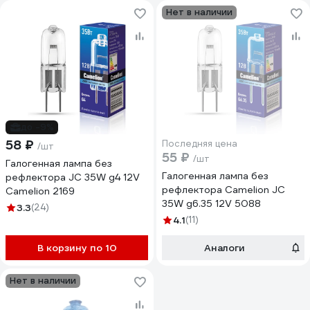
Нет в наличии
до -9%
58 ₽
Последняя цена
/шт
55 ₽
/шт
Галогенная лампа без
Галогенная лампа без
рефлектора JC 35W g4 12V
рефлектора Camelion JC
Camelion 2169
35W g6.35 12V 5088
3.3
(24)
4.1
(11)
В корзину по 10
Аналоги
Нет в наличии