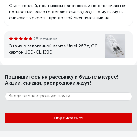
Свет теплый, при низком напряжении не отключаются
полностью, как это делают светодиоды, а чуть-чуть
снижают яркость, при долгой эксплуатации не
снижается световой поток, нет стробоскопического
эффекта (для меня этот фактор ключевой, поскольку
мерцание подсведки экрана накладывается на
25 отзывов
мерцание лампы /если это светодиод/ и глаза устают.
Отзыв о галогенной лампе Uniel 25Вт, G9
картон JCD-CL 1390
Сергей Д.
03.06.2023
Подпишитесь
на рассылку
и будьте в курсе!
Для духовки.
Акции, скидки, распродажи ждут!
12 отзывов
Отзыв о лампе Camelion G9 60W 220V
без рефлектора, 2000ч 5555
Подписаться
Ирина Крылова
08.01.2021