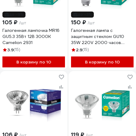
до -9%
до -3%
105 ₽
150 ₽
/шт
/шт
Галогенная лампочка MR16
Галогенная лампа с
GU5.3 35Вт 12В 3000К
защитным стеклом GU10
Camelion 2931
35W 220V 2000 часов
Camelion 5561
3.9
(15)
2.9
(15)
В корзину по 10
В корзину по 10
106 ₽
119 ₽
/шт
/шт