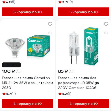
Camelion 11469
4.6
(5)
3.7
(10)
В корзину по 10
В корзину по 10
до -9%
100 ₽
85 ₽
/шт
/шт
Галогенная лампа Camelion
Галогенная лампа без
MR-11 12V 35W с защ.стеклом
рефлектора JD 35W g4
2930
220V Camelion 10406
4.7
(11)
4.2
(5)
В корзину по 10
В корзину по 10