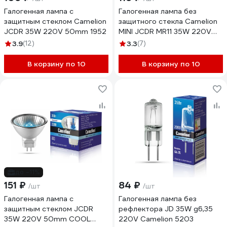
Галогенная лампа с
Галогенная лампа без
защитным стеклом Camelion
защитного стекла Camelion
JCDR 35W 220V 50mm 1952
MINI JCDR MR11 35W 220V
35mm 7092
3.9
(12)
3.3
(7)
В корзину по 10
В корзину по 10
до -11%
151 ₽
84 ₽
/шт
/шт
Галогенная лампа с
Галогенная лампа без
защитным стеклом JCDR
рефлектора JD 35W g6,35
35W 220V 50mm COOL
220V Camelion 5203