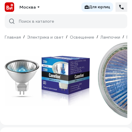
Москва
Для юрлиц
Поиск в каталоге
Главная
/
Электрика и свет
/
Освещение
/
Лампочки
/
Га