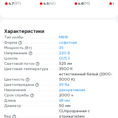
231ЯA20C0000Ъ600010М
71242
цокол
4.7
(97)
4.5
(42)
4.8
(56)
4.
gu5.
801
Характеристики
Тип колбы
MR16
Форма
софитная
Мощность (Вт)
35
Напряжение
220 В
Цоколь
GU5.3
Световой поток
525 лм
Цветовая температура
3500 К
естественный белый (3300-
Цветность
5000 К)
Цветопередача
95 Ra
Назначение
декоративная
Срок службы
2000 ч
Длина
48 мм
Диаметр
50 мм
CL/прозрачная с
Вид
отражателем