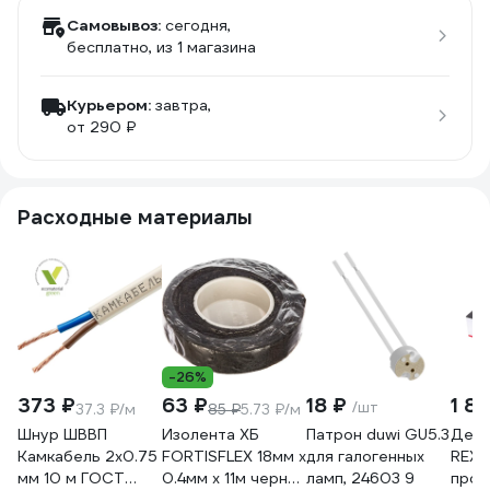
Самовывоз:
сегодня,
бесплатно
, из 1 магазина
Курьером:
завтра,
от 290 ₽
Расходные материалы
-26%
373 ₽
63 ₽
18 ₽
1 8
/шт
37.3 ₽/м
85 ₽
5.73 ₽/м
Шнур ШВВП
Изолента ХБ
Патрон duwi GU5.3
Демо
Камкабель 2x0.75
FORTISFLEX 18мм х
для галогенных
REXA
мм 10 м ГОСТ
0.4мм х 11м черная
ламп, 24603 9
пров