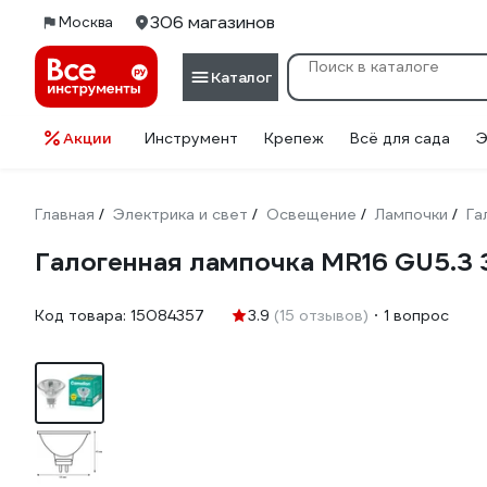
306 магазинов
Москва
Каталог
Акции
Инструмент
Крепеж
Всё для сада
Э
Главная
Электрика и свет
Освещение
Лампочки
Га
/
/
/
/
Галогенная лампочка MR16 GU5.3 
Код товара:
15084357
3.9
(15 отзывов)
1 вопрос