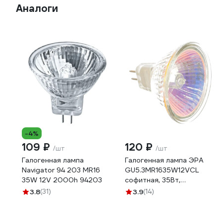
Аналоги
-4%
109 ₽
120 ₽
/шт
/шт
Галогенная лампа
Галогенная лампа ЭРА
Navigator 94 203 MR16
GU5.3MR1635W12VCL
35W 12V 2000h 94203
софитная, 35Вт,
нейтральный, GU5.3
3.8
(31)
3.9
(14)
C0027355