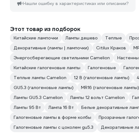
Нашли ошибку в характеристиках или описании?
Этот товар из подборок
Китайские лампочки
Лампы дешево
Теплые
Про
Декоративные (лампы | лампочки)
Citilux Краков
MR
Энергосберегающие светильники Camelion
Настенны
Китайские галогеновые лампы
Галогеновые
Галоге
Теплые лампы Camelion
12 В (галогеновые лампы)
GU5.3 (галогеновые лампы)
MR16 (галогеновые лампы)
Лампы GU5.3 Camelion
Лампы 12 вольт Camelion
Га
Лампы 95 Вт
Лампа 16 Вт
Белые декоративные лам
Галогеновые лампы в форме колбы
Прозрачные гало
Галогеновые лампы с цоколем gu5.3
Декоративные ла