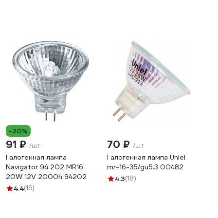
-20%
91 ₽
70 ₽
/шт
/шт
Галогенная лампа
Галогенная лампа Uniel
Navigator 94 202 MR16
mr-16-35/gu5.3 00482
20W 12V 2000h 94202
4.3
(18)
4.4
(16)