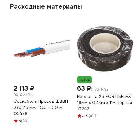
Расходные материалы
-26%
2 113 ₽
63 ₽
5.73 ₽/м
42.26 ₽/м
Изолента ХБ FORTISFLEX
Севкабель Провод ШВВП
18мм х 0.4мм х 11м черная
2х0,75 мм, ГОСТ, 50 м
71242
05479
4.5
(42)
5
(45)