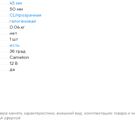
45 мм
50 мм
CL/прозрачная
галогеновая
0.04 кг
нет
1 шт
есть
36 град
Camelion
12 В
да
лера менять характеристики, внешний вид, комплектацию товара и м
ой офертой