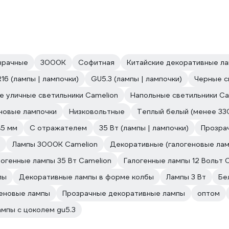
зрачные
3000К
Софитная
Китайские декоративные л
16 (лампы | лампочки)
GU5.3 (лампы | лампочки)
Черные с
е уличные светильники Camelion
Напольные светильники Ca
новые лампочки
Низковольтные
Теплый белый (менее 33
45 мм
С отражателем
35 Вт (лампы | лампочки)
Прозра
Лампы 3000К Camelion
Декоративные (галогеновые лам
логенные лампы 35 Вт Camelion
Галогенные лампы 12 Вольт 
пы
Декоративные лампы в форме колбы
Лампы 3 Вт
Бе
геновые лампы
Прозрачные декоративные лампы
оптом
мпы с цоколем gu5.3