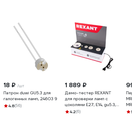
18 ₽
1 889 ₽
9
/шт
Патрон duwi GU5.3 для
Демо-тестер REXANT
Пе
галогенных ламп, 24603 9
для проверки ламп с
MR
цоколями Е27, Е14, gu5.3,
MR
4.8
(56)
gx53 604-801
4.2
(6)