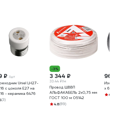
-3%
9 ₽
3 344 ₽
96 ₽
/шт
33.44 ₽/м
реходник Uniel LH27-
Изолен
Провод ШВВП
16 с цоколя Е27 на
х 6,4 м
АЛЬФАКАБЕЛЬ 2х0,75 мм
16 - керамика 6476
4.1
(5
ГОСТ 100 м 05142
5
(3)
4.8
(89)