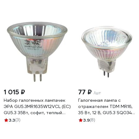
1 015 ₽
77 ₽
/шт
Набор галогенных лампачек
Галогенная лампа с
ЭРА GU5.3MR1635W12VCL (EC)
отражателем TDM MR16,
GU5.3 35Вт, софит, теплый
35 Вт, 12 В, GU5.3 SQ0341-
белый свет Б0056164
0006
3.3
(3)
3.9
(8)