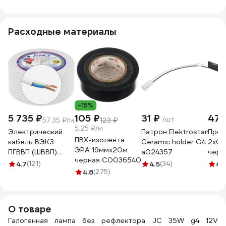
G4 12V 35W Super
Light a025173
Расходные материалы
-15%
5 735 ₽
105 ₽
31 ₽
471
/шт
57.35 ₽/м
123 ₽
5.25 ₽/м
Электрический
Патрон Elektrostandard
Пров
ПВХ-изолента
кабель ВЭКЗ
Ceramic holder G4
2x0,
ЭРА 19ммх20м
ПГВВП (ШВВП)
a024357
черн
черная C0036540
2x1,5 мм2 ГОСТ
4.7
(121)
4.5
(34)
4.
(100 м) 43805
4.8
(275)
VEKZ00037
О товаре
Галогенная лампа без рефлектора JC 35W g4 12V