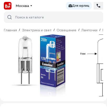
Москва
Для юрлиц
Поиск в каталоге
Главная
/
Электрика и свет
/
Освещение
/
Лампочки
/
Га