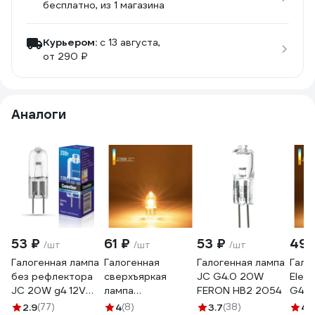
бесплатно
, из 1 магазина
Курьером:
c 13 августа,
от 290 ₽
Аналоги
53 ₽
61 ₽
53 ₽
49 
/шт
/шт
/шт
Галогенная лампа
Галогенная
Галогенная лампа
Гало
без рефлектора
сверхъяркая
JC G4.0 20W
Elek
JC 20W g4 12V
лампа
FERON HB2 2054
G4 1
Camelion 1955
Elektrostandard
a022
2.9
(77)
4
(8)
3.7
(38)
4.