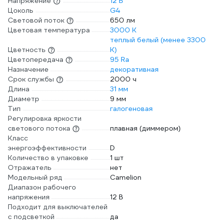
Напряжение
12 В
Цоколь
G4
Световой поток
650 лм
Цветовая температура
3000 К
теплый белый (менее 3300
Цветность
К)
Цветопередача
95 Ra
Назначение
декоративная
Срок службы
2000 ч
Длина
31 мм
Диаметр
9 мм
Тип
галогеновая
Регулировка яркости
светового потока
плавная (диммером)
Класс
энергоэффективности
D
Количество в упаковке
1 шт
Отражатель
нет
Модельный ряд
Camelion
Диапазон рабочего
напряжения
12 В
Подходит для выключателей
с подсветкой
да