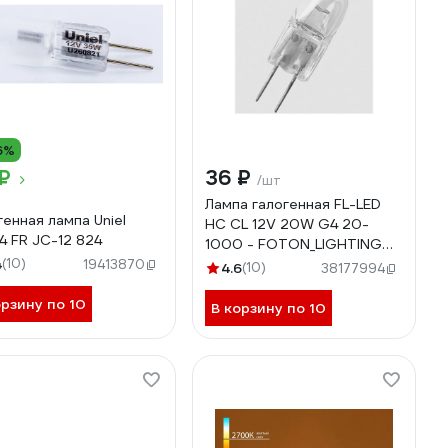
6%
₽
36 ₽
/шт
Лампа галогенная FL-LED
генная лампа Uniel
HC CL 12V 20W G4 20-
4 FR JC-12 824
1000 - FOTON_LIGHTING
4
(10)
605153
19413870
4.6
(10)
38177994
орзину по 10
В корзину по 10