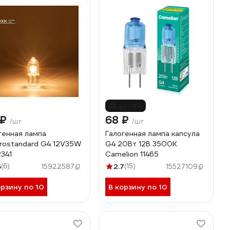
до -9%
 ₽
68 ₽
/шт
/шт
генная лампа
Галогенная лампа капсула
trostandard G4 12V35W
G4 20Вт 12В 3500К
341
Camelion 11465
5
(6)
2.7
(15)
15922587
15527109
орзину по 10
В корзину по 10