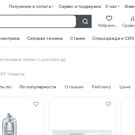
Получение и оплата
Сервис и поддержка
О нас
Инве
Избранное
лектрика
Силовая техника
Станки
Спецодежда и СИЗ
логеновые лампы с цоколем g4
97 товаров
ь по:
По популярности
Отзывам
Рейтингу
Цене