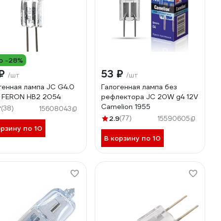
о -28%
 ₽
53 ₽
/шт
/шт
генная лампа JC G4.0
Галогенная лампа без
 FERON HB2 2054
рефлектора JC 20W g4 12V
Camelion 1955
7
(38)
15608043
2.9
(77)
15590605
орзину по 10
В корзину по 10