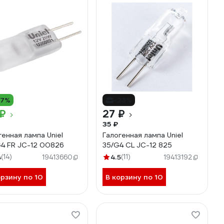
17%
-23%
 ₽
27 ₽
35 ₽
генная лампа Uniel
Галогенная лампа Uniel
4 FR JC-12 00826
35/G4 CL JC-12 825
4
(14)
4.5
(11)
19413660
19413192
орзину по 10
В корзину по 10