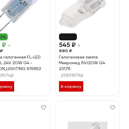
13%
-21%
 ₽
545 ₽
 ₽
690 ₽
а галогенная FL-LED
Галогеновая лампа
L 24V 20W G4 -
Микромед 6V/20W G4
N_LIGHTING 615862
23176
79074
25901879
орзину
В корзину