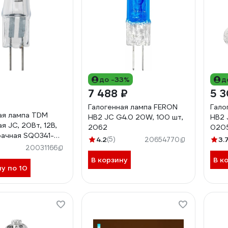
до -33%
д
7 488 ₽
5 3
Галогенная лампа FERON
Гало
ая лампа TDM
HB2 JC G4.0 20W, 100 шт,
HB2 
я JC, 20Вт, 12В,
2062
020
рачная SQ0341-
4.2
(5)
3.
20654770
20031166
В корзину
В к
ну по 10