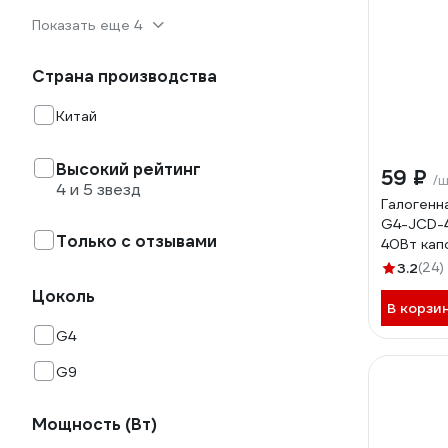
Показать еще 4
Страна производства
Китай
Высокий рейтинг
59 ₽
/
4 и 5 звезд
Галогенн
G4-JCD-
Только с отзывами
40Вт кап
свет C0
3.2
(24)
Цоколь
В корзи
G4
G9
Мощность (Вт)