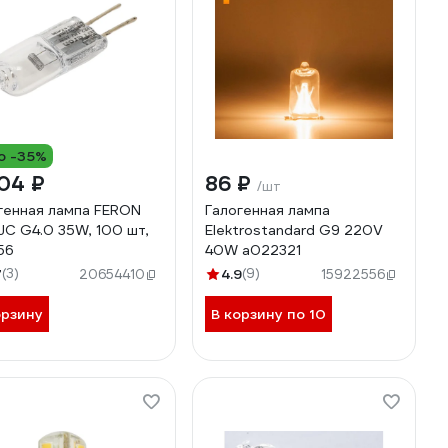
о -35%
04 ₽
86 ₽
/шт
генная лампа FERON
Галогенная лампа
JC G4.0 35W, 100 шт,
Elektrostandard G9 220V
56
40W a022321
7
(3)
4.9
(9)
20654410
15922556
орзину
В корзину по 10