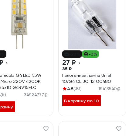
9%
-23%
-3%
₽
27 ₽
35 ₽
а Ecola G4 LED 1,5W
Галогенная лампа Uniel
 Micro 220V 4200K
10/G4 CL JC-12 00480
35x10 G4RV15ELC
4.5
(30)
19413540
6
(8)
34924777
В корзину по 10
орзину