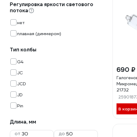
Регулировка яркости светового
потока
нет
плавная (диммером)
Тип колбы
G4
690 ₽
JC
Галогено
JCD
Микроме
21732
JD
2590187
Pin
В корзи
Длина, мм
от
до