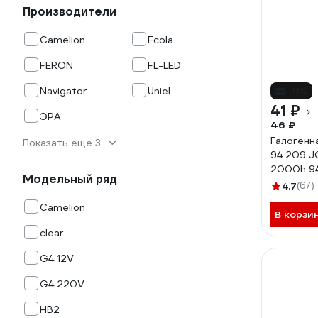
Производители
Camelion
Ecola
FERON
FL-LED
Navigator
Uniel
-11%
41 ₽
ЭРА
46 ₽
Галогенн
Показать еще 3
94 209 J
2000h 9
Модельный ряд
4.7
(67)
Camelion
В корзи
clear
G4 12V
G4 220V
HB2