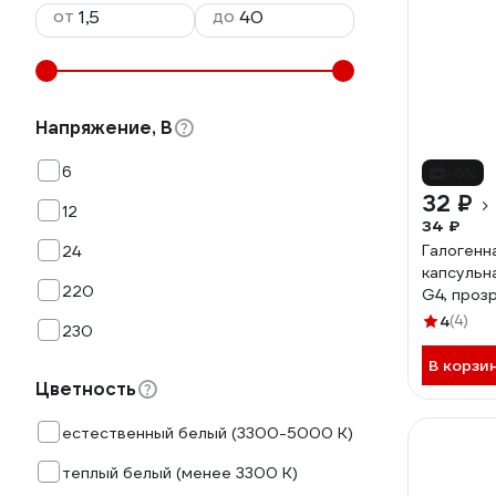
от
до
Напряжение, В
6
-6%
32 ₽
12
34 ₽
Галогенн
24
капсульна
220
G4, проз
0046
4
(4)
230
В корзи
Цветность
естественный белый (3300-5000 К)
теплый белый (менее 3300 К)