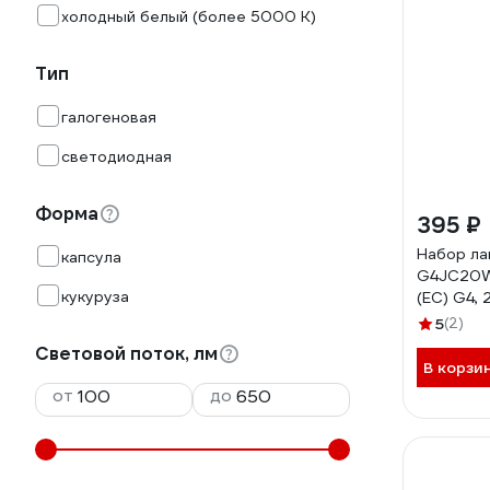
холодный белый (более 5000 К)
Тип
галогеновая
светодиодная
Форма
395 ₽
Набор ла
капсула
G4JC20W
кукуруза
(EC) G4, 
теплый б
5
(2)
ЭРА Б00
Световой поток, лм
В корзи
от
до