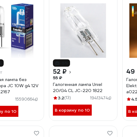
%
-5%
52 ₽
49
т
55 ₽
ая лампа без
Гало
Галогенная лампа Uniel
ра JC 10W g4 12V
Elek
20/G4 CL JC-220 1822
 2167
a022
3.2
(13)
19413474
4.
15590664
В корзину по 10
ну по 10
В к