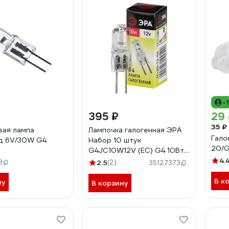
-
395 ₽
29
35 ₽
вая лампа
Лампочка галогенная ЭРА
Гало
д 6V/30W G4
Набор 10 штук
20/G
G4JC10W12V (EC) G4 10Вт
капсула теплый белый свет
4.
3
2.5
(2)
35127373
Б0056166
В к
ну
В корзину