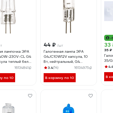
-
44 ₽
33 
шт
/шт
35 ₽
ая лампочка ЭРА
Галогенная лампа ЭРА
Гало
40W-230V-CL G4
G4JC10W12V капсула, 10
35/G
сула теплый белый
Вт, нейтральный, G4
039280
C0027367
4.
3.4
(14)
16134841
16134975
В к
ну по 10
В корзину по 10