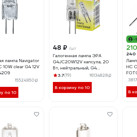
-
48 ₽
210
/шт
240
Галогенная лампа ЭРА
ая лампа Navigator
Ламп
G4JC20W12V капсула, 20
C 10W clear G4 12V
HC C
Вт, нейтральный, G4
4209
FOTO
C0027369
3.7
(19)
16134828
381
15524950
В корзину по 10
В к
ну по 10