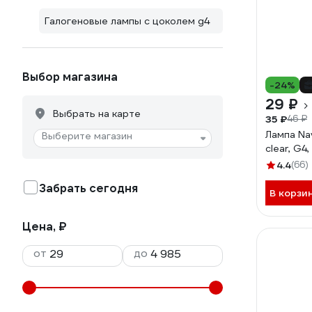
Галогеновые лампы с цоколем g4
Выбор магазина
-24%
29 ₽
Выбрать на карте
35 ₽
46 ₽
Лампа Na
Выберите магазин
clear, G4
4.4
(66)
Забрать сегодня
В корзи
Цена, ₽
от
до