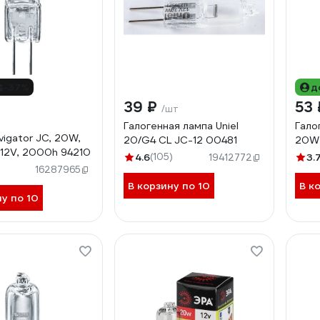
-37%
д
39 ₽
53
/шт
Галогенная лампа Uniel
Гало
vigator JC, 20W,
20/G4 CL JC-12 00481
20W
, 12V, 2000h 94210
4.6
(105)
3.
19412772
16287965
В корзину по 10
В к
ну по 10