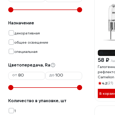
Назначение
декоративная
общее освещение
специальная
до -9
58 ₽
/ш
Цветопередача, Ra
Галогенн
рефлекто
от
до
Camelion
4.2
(21)
В корзи
Количество в упаковке, шт
1