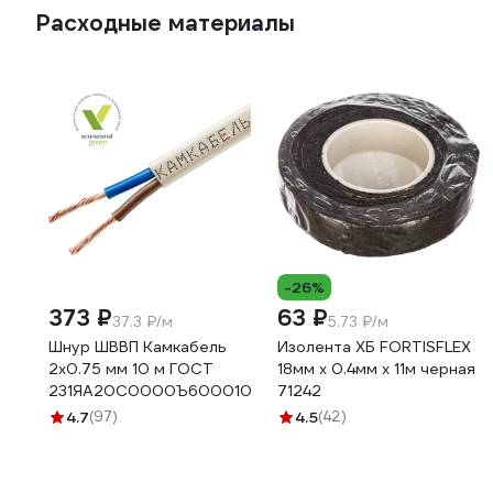
Расходные материалы
-26%
373 ₽
63 ₽
37.3 ₽/м
5.73 ₽/м
Шнур ШВВП Камкабель
Изолента ХБ FORTISFLEX
2x0.75 мм 10 м ГОСТ
18мм х 0.4мм х 11м черная
231ЯA20C0000Ъ600010М
71242
4.7
(97)
4.5
(42)