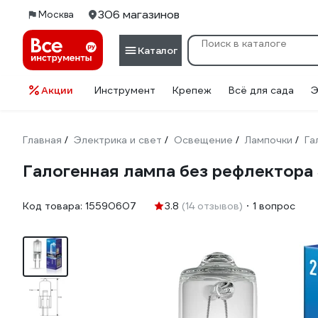
306 магазинов
Москва
Каталог
Акции
Инструмент
Крепеж
Всё для сада
Э
Главная
Электрика и свет
Освещение
Лампочки
Га
/
/
/
/
Галогенная лампа без рефлектора
Код товара:
15590607
3.8
(14 отзывов)
1 вопрос