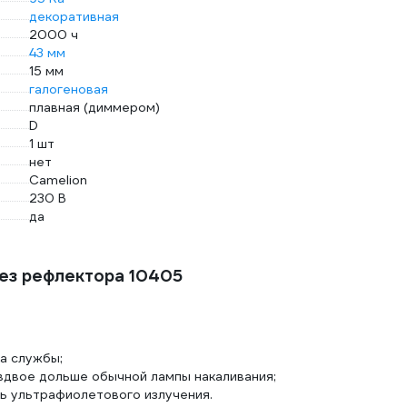
декоративная
2000 ч
43 мм
15 мм
галогеновая
плавная (диммером)
D
1 шт
нет
Camelion
230 В
да
ез рефлектора 10405
а службы;
вдвое дольше обычной лампы накаливания;
ь ультрафиолетового излучения.