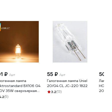
01 ₽
55 ₽
50 
/шт
/шт
логенная лампа
Галогенная лампа Uniel
Лампа 
ektrostandard BХ106 G4
20/G4 CL JC-220 1822
HCS CL
0V 35W сверхъяркая
20-100
3.2
(13)
25175
FOTON
4.2
(5)