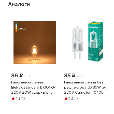
Аналоги
86 ₽
85 ₽
/шт
/шт
Галогенная лампа
Галогенная лампа без
Elektrostandard BХ101 G4
рефлектора JD 35W g4
220V 20W сверхъяркая
220V Camelion 10406
a025174
4.3
(4)
4.2
(5)