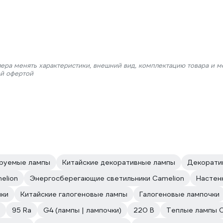
лера менять характеристики, внешний вид, комплектацию товара и м
ой офертой
ируемые лампы
Китайские декоративные лампы
Декорати
elion
Энергосберегающие светильники Camelion
Настен
ики
Китайские галогеновые лампы
Галогеновые лампочки
95 Ra
G4 (лампы | лампочки)
220 В
Теплые лампы C