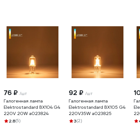
76 ₽
92 ₽
1
/шт
/шт
Галогенная лампа
Галогенная лампа
Га
Elektrostandard BХ104 G4
Elektrostandard BХ105 G4
El
220V 20W a023824
220V35W a023825
22
a0
2.8
(5)
3
(2)