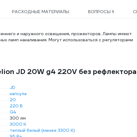
РАСХОДНЫЕ МАТЕРИАЛЫ
ВОПРОСЫ
1
С
реннего и наружного освещения, прожекторов. Лампы имеют
ых ламп накаливания. Могут использоваться с регуляторами
lion JD 20W g4 220V без рефлектора
JD
капсула
20
220 В
G4
300 лм
3000 К
теплый белый (менее 3300 К)
95 Ra