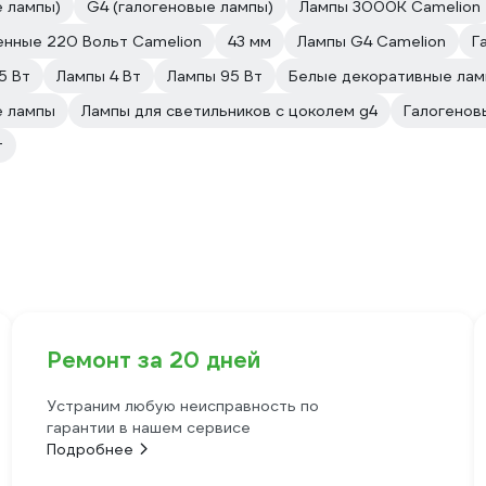
е лампы)
G4 (галогеновые лампы)
Лампы 3000К Camelion
енные 220 Вольт Camelion
43 мм
Лампы G4 Camelion
Г
5 Вт
Лампы 4 Вт
Лампы 95 Вт
Белые декоративные ла
е лампы
Лампы для светильников с цоколем g4
Галогенов
т
Ремонт за 20 дней
Устраним любую неисправность по
гарантии в нашем сервисе
Подробнее