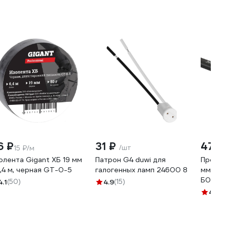
6 ₽
31 ₽
471 
/шт
15 ₽/м
олента Gigant ХБ 19 мм
Патрон G4 duwi для
Провод
6,4 м, черная GT-0-5
галогенных ламп 24600 8
мм2 10
Б0058
4.1
(50)
4.9
(15)
4.6
(2