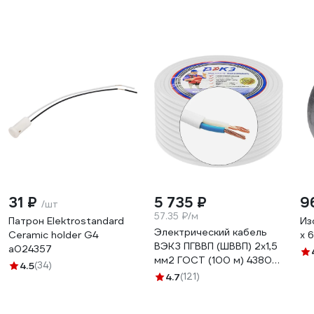
31 ₽
5 735 ₽
9
/шт
57.35 ₽/м
Патрон Elektrostandard
Из
Электрический кабель
Ceramic holder G4
х 
ВЭКЗ ПГВВП (ШВВП) 2x1,5
a024357
мм2 ГОСТ (100 м) 43805
4.5
(34)
VEKZ00037
4.7
(121)