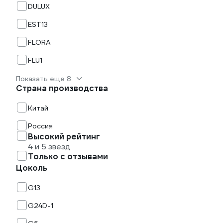
DULUX
EST13
FLORA
FLU1
Показать еще 8
Страна производства
Китай
Россия
Высокий рейтинг
4 и 5 звезд
Только с отзывами
Цоколь
G13
G24D-1