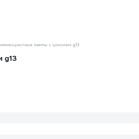
минесцентные лампы с цоколем g13
 g13