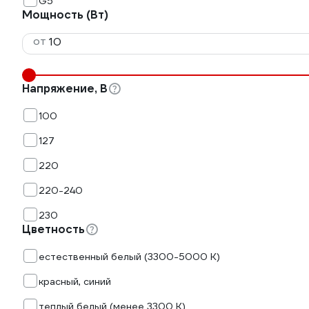
G5
Мощность (Вт)
от
Напряжение, В
100
127
220
220-240
230
Цветность
естественный белый (3300-5000 К)
красный, синий
теплый белый (менее 3300 К)