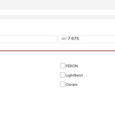
до
FERON
LightBest
Osram