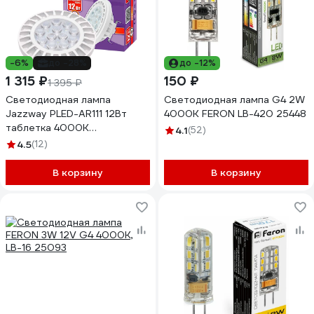
-6%
до -28%
до -12%
1 315 ₽
150 ₽
1 395 ₽
Светодиодная лампа
Светодиодная лампа G4 2W
Jazzway PLED-AR111 12Вт
4000K FERON LB-420 25448
таблетка 4000К
4.1
(52)
нейтральный белый G53
4.5
(12)
960лм 185-265В 1033895
В корзину
В корзину