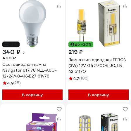
-31%
до -20%
340 ₽
219 ₽
490 ₽
Лампа светодиодная FERON
Светодиодная лампа
(3W) 12V G4 2700K JC, LB-
Navigator 61 478 NLL-A60-
42 51170
12-24/48-4K-E27 61478
4.7
(106)
4.4
(25)
В корзину
В корзину