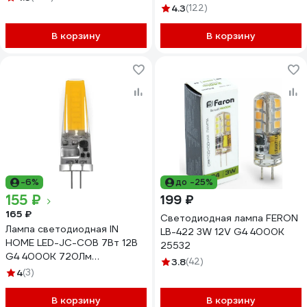
SQ0355-0011
4.3
(122)
В корзину
В корзину
-6%
до -25%
155 ₽
199 ₽
165 ₽
Светодиодная лампа FERON
Лампа светодиодная IN
LB-422 3W 12V G4 4000K
HOME LED-JC-COB 7Вт 12В
25532
G4 4000К 720Лм
3.8
(42)
4690612060286
4
(3)
В корзину
В корзину