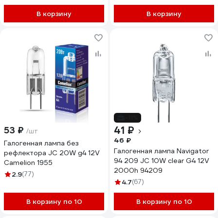
1036155
В корзину
В корзину
-11%
41 ₽
53 ₽
/шт
46 ₽
Галогенная лампа без
Галогенная лампа Navigator
рефлектора JC 20W g4 12V
94 209 JC 10W clear G4 12V
Camelion 1955
2000h 94209
2.9
(77)
4.7
(67)
В корзину по 10
В корзину по 10