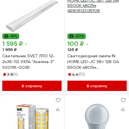
-18%
-20%
1 595 ₽
100 ₽
1 955 ₽
125 ₽
Светильник SVET ЛПО 12-
Светодиодная лампа IN
2х36-112 УХЛ4 "Анелма-3"
HOME LED-JC 5Вт 12В G4
SV0116-0036
6500К 480Лм
4690612036106
3.8
(4)
4.4
(63)
В корзину
В корзину