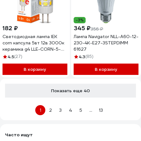
-3%
182 ₽
345 ₽
356 ₽
Светодиодная лампа IEK
Лампа Navigator NLL-A60-12-
corn капсула 5вт 12в 3000к
230-4K-E27-3STEPDIMM
керамика g4 LLE-CORN-5-
61627
012-30-G4
4.5
(27)
4.3
(85)
В корзину
В корзину
Показать еще 40
1
2
3
4
5
...
13
Часто ищут