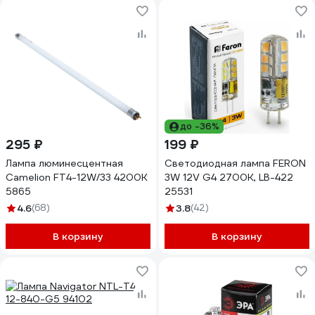
до -36%
295 ₽
199 ₽
Лампа люминесцентная
Светодиодная лампа FERON
Camelion FT4-12W/33 4200K
3W 12V G4 2700K, LB-422
5865
25531
4.6
(68)
3.8
(42)
В корзину
В корзину