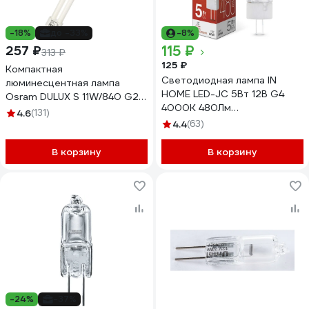
-18%
до -33%
-8%
115 ₽
257 ₽
313 ₽
125 ₽
Компактная
Светодиодная лампа IN
люминесцентная лампа
HOME LED-JC 5Вт 12В G4
Osram DULUX S 11W/840 G23
4000К 480Лм
4099854123382
4.6
(131)
4690612036083
4.4
(63)
В корзину
В корзину
-24%
-37%