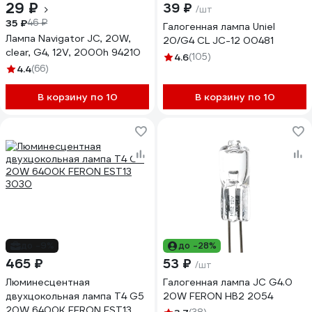
29 ₽
39 ₽
/шт
35 ₽
46 ₽
Галогенная лампа Uniel
Лампа Navigator JC, 20W,
20/G4 CL JC-12 00481
clear, G4, 12V, 2000h 94210
4.6
(105)
4.4
(66)
В корзину по 10
В корзину по 10
до -9%
до -28%
465 ₽
53 ₽
/шт
Люминесцентная
Галогенная лампа JC G4.0
двухцокольная лампа T4 G5
20W FERON HB2 2054
20W 6400K FERON EST13