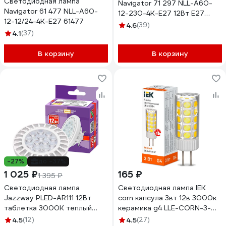
Светодиодная лампа
Navigator 71 297 NLL-A60-
Navigator 61 477 NLL-A60-
12-230-4K-E27 12Вт E27
12-12/24-4K-E27 61477
1000лм 176-264В 71297
4.6
(39)
4.1
(37)
В корзину
В корзину
-27%
до -37%
1 025 ₽
165 ₽
1 395 ₽
Светодиодная лампа
Светодиодная лампа IEK
Jazzway PLED-AR111 12Вт
corn капсула 3вт 12в 3000к
таблетка 3000К теплый
керамика g4 LLE-CORN-3-
белый G53 960лм 185-265В
012-30-G4
4.5
(12)
4.5
(27)