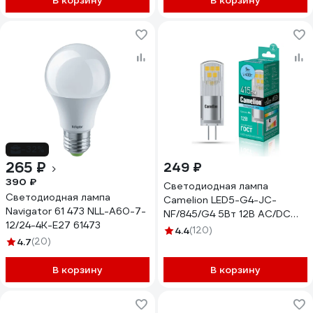
В корзину
В корзину
-32%
265 ₽
249 ₽
390 ₽
Светодиодная лампа
Светодиодная лампа
Camelion LED5-G4-JC-
Navigator 61 473 NLL-A60-7-
NF/845/G4 5Вт 12В AC/DC
12/24-4K-E27 61473
13750
4.4
(120)
4.7
(20)
В корзину
В корзину