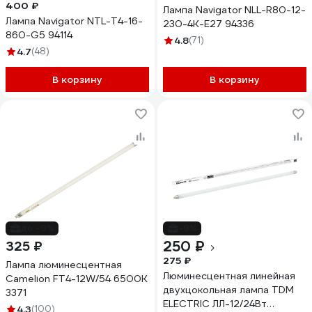
400 ₽
Лампа Navigator NLL-R80-12-
Лампа Navigator NTL-T4-16-
230-4K-E27 94336
860-G5 94114
4.8
(71)
4.7
(48)
В корзину
В корзину
до -9%
-9%
250 ₽
325 ₽
275 ₽
Лампа люминесцентная
Люминесцентная линейная
Camelion FT4-12W/54 6500K
двухцокольная лампа TDM
3371
ELECTRIC ЛЛ-12/24Вт
4.3
(100)