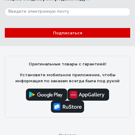
снижают яркость, при долгой эксплуатации не
снижается световой поток, нет стробоскопического
эффекта (для меня этот фактор ключевой, поскольку
мерцание подсведки экрана накладывается на
16 отзывов
мерцание лампы /если это светодиод/ и глаза устают.
Подписаться
Отзыв об эпре Navigator NB-ETL-140-BA3
82435
Сергей А.
24.06.2025
Оригинальные товары с гарантией!
Эффектно рвануло!!! И всего за 193 рубля!!! Мне
понравилось!!!
Установите мобильное приложение, чтобы
информация по заказам всегда была под рукой