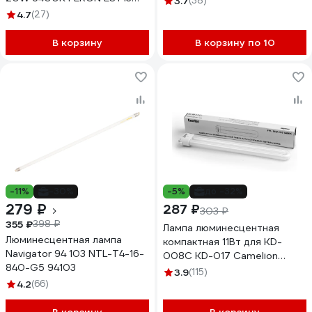
3.7
(38)
3030
4.7
(27)
В корзину
В корзину по 10
-11%
-30%
-5%
до -32%
279 ₽
287 ₽
303 ₽
355 ₽
398 ₽
Лампа люминесцентная
Люминесцентная лампа
компактная 11Вт для KD-
Navigator 94 103 NTL-T4-16-
008C KD-017 Camelion
840-G5 94103
10381
3.9
(115)
4.2
(66)