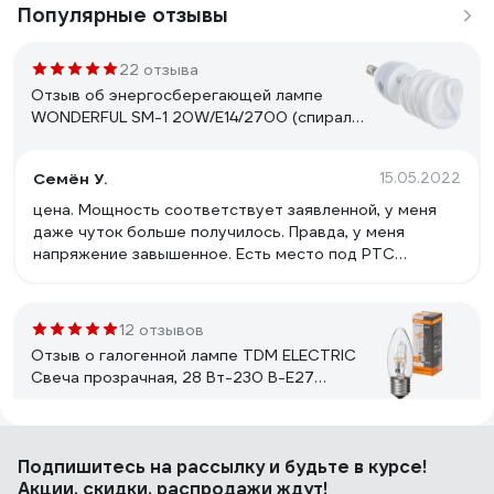
Популярные отзывы
22 отзыва
Отзыв об энергосберегающей лампе
WONDERFUL SM-1 20W/E14/2700 (спираль)
900405
Семён У.
15.05.2022
цена. Мощность соответствует заявленной, у меня
даже чуток больше получилось. Правда, у меня
напряжение завышенное. Есть место под РТС
прогрева, но он не распаян. Свет приятный.
12 отзывов
Отзыв о галогенной лампе TDM ELECTRIC
Свеча прозрачная, 28 Вт-230 В-Е27
SQ0341-0095
Владислав
21.05.2025
Подпишитесь
на рассылку
и будьте в курсе!
Свет теплый, при низком напряжении не отключаются
Акции, скидки, распродажи ждут!
полностью, как это делают светодиоды, а чуть-чуть