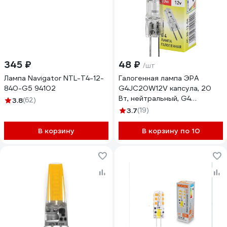
345 ₽
48 ₽
/шт
Лампа Navigator NTL-T4-12-
Галогенная лампа ЭРА
840-G5 94102
G4JC20W12V капсула, 20
Вт, нейтральный, G4
3.8
(62)
C0027369
3.7
(19)
В корзину
В корзину по 10