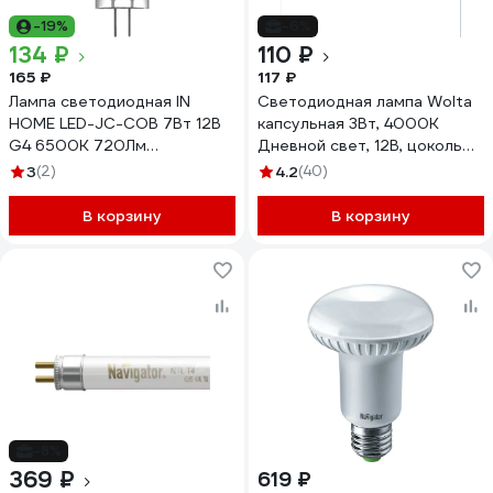
-19%
-6%
134 ₽
110 ₽
165 ₽
117 ₽
Лампа светодиодная IN
Светодиодная лампа Wolta
HOME LED-JC-COB 7Вт 12В
капсульная 3Вт, 4000К
G4 6500К 720Лм
Дневной свет, 12В, цоколь
4690612060293
G4, материал силикон,
3
(2)
4.2
(40)
форма кукуруза WSTD-JC-
12V3W4KG4-S
В корзину
В корзину
-8%
369 ₽
619 ₽