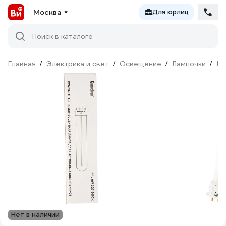
Москва
Для юрлиц
Поиск в каталоге
Главная
/
Электрика и свет
/
Освещение
/
Лампочки
/
Лю
Нет в наличии