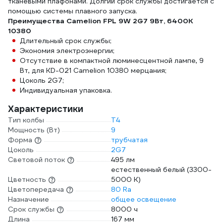
тканевыми плафонами. Долгий срок службы достигается с
помощью системы плавного запуска.
Преимущества Camelion FPL 9W 2G7 9Вт, 6400K
10380
Длительный срок службы;
Экономия электроэнергии;
Отсутствие в компактной люминесцентной лампе, 9
Вт, для KD-021 Camelion 10380 мерцания;
Цоколь 2G7;
Индивидуальная упаковка.
Характеристики
Тип колбы
T4
Мощность (Вт)
9
Форма
трубчатая
Цоколь
2G7
Световой поток
495 лм
естественный белый (3300-
Цветность
5000 К)
Цветопередача
80 Ra
Назначение
общее освещение
Срок службы
8000 ч
Длина
167 мм