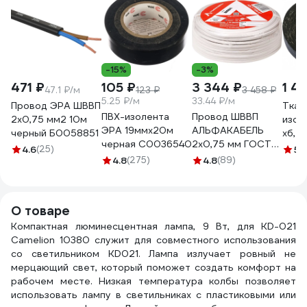
-15%
-3%
471 ₽
105 ₽
3 344 ₽
1 4
47.1 ₽/м
123 ₽
3 458 ₽
5.25 ₽/м
33.44 ₽/м
Провод ЭРА ШВВП
Ткан
ПВХ-изолента
Провод ШВВП
2x0,75 мм2 10м
изол
ЭРА 19ммх20м
АЛЬФАКАБЕЛЬ
черный Б0058851
хб, ч
черная C0036540
2х0,75 мм ГОСТ
двух
4.6
(25)
5
(
100 м 05142
4.8
(275)
4.8
(89)
20 м
000
О товаре
Компактная люминесцентная лампа, 9 Вт, для KD-021
Camelion 10380 служит для совместного использования
со светильником KD021. Лампа излучает ровный не
мерцающий свет, который поможет создать комфорт на
рабочем месте. Низкая температура колбы позволяет
использовать лампу в светильниках с пластиковыми или