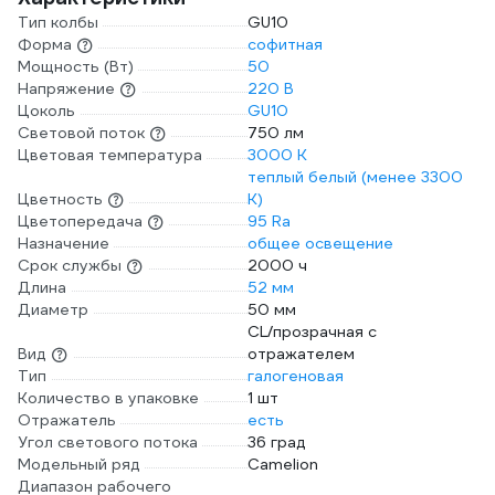
Тип колбы
GU10
Форма
софитная
Мощность (Вт)
50
Напряжение
220 В
Цоколь
GU10
Световой поток
750 лм
Цветовая температура
3000 К
теплый белый (менее 3300
Цветность
К)
Цветопередача
95 Ra
Назначение
общее освещение
Срок службы
2000 ч
Длина
52 мм
Диаметр
50 мм
CL/прозрачная с
Вид
отражателем
Тип
галогеновая
Количество в упаковке
1 шт
Отражатель
есть
Угол светового потока
36 град
Модельный ряд
Camelion
Диапазон рабочего