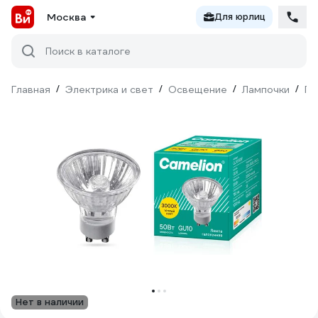
Москва
Для юрлиц
Поиск в каталоге
Главная
/
Электрика и свет
/
Освещение
/
Лампочки
/
Га
Нет в наличии