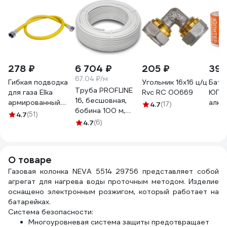
278 ₽
6 704 ₽
205 ₽
390
67.04 ₽/м
Гибкая подводка
Угольник 16х16 ц/ц
Бата
Труба PROFLINE
для газа Elka
Rvc RC 00669
ЮПИТ
16, бесшовная,
армированный
алка
4.7
(17)
бобина 100 м,
ПВХ 1/2" в/в, 200
штук
4.7
(51)
металлопластик
см ИС.100501
4.7
(6)
УТ-00036285
О товаре
Газовая колонка NEVA 5514 29756 представляет собой
агрегат для нагрева воды проточным методом. Изделие
оснащено электронным розжигом, который работает на
батарейках.
Система безопасности:
Многоуровневая система защиты предотвращает