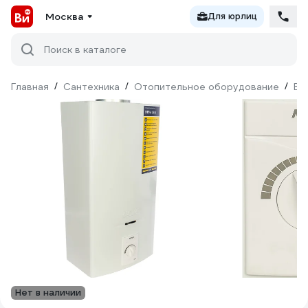
Москва
Для юрлиц
Поиск в каталоге
Главная
/
Сантехника
/
Отопительное оборудование
/
Во
Нет в наличии