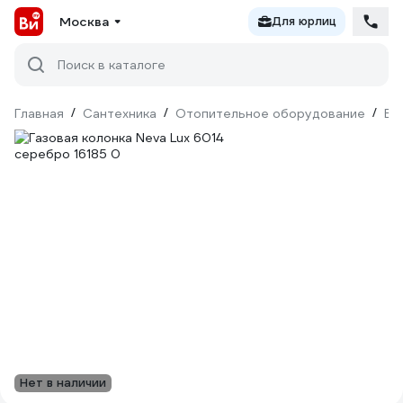
Москва
Для юрлиц
Поиск в каталоге
Главная
/
Сантехника
/
Отопительное оборудование
/
Во
Нет в наличии