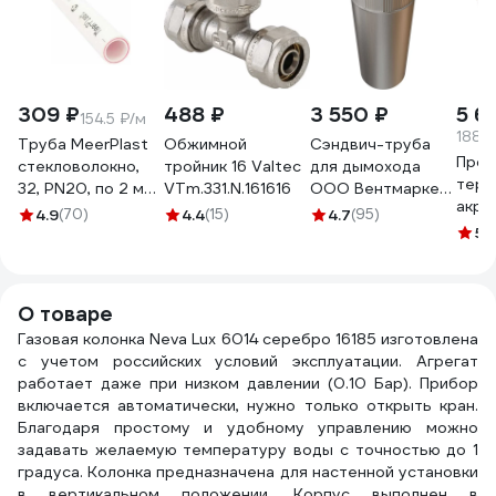
309 ₽
488 ₽
3 550 ₽
5 6
154.5 ₽/м
1881.
Труба MeerPlast
Обжимной
Сэндвич-труба
Прот
стекловолокно,
тройник 16 Valtec
для дымохода
терм
32, PN20, по 2 м
VTm.331.N.161616
ООО Вентмаркет
акри
ТТ000017457
D130/210 1.25 м,
4.9
(70)
4.4
(15)
4.7
(95)
герм
оцинкованная
5
(1
ГТ, 3
сталь 0.5 мм
sandw1250D130/210
О товаре
Газовая колонка Neva Lux 6014 серебро 16185 изготовлена
с учетом российских условий эксплуатации. Агрегат
работает даже при низком давлении (0.10 Бар). Прибор
включается автоматически, нужно только открыть кран.
Благодаря простому и удобному управлению можно
задавать желаемую температуру воды с точностью до 1
градуса. Колонка предназначена для настенной установки
в вертикальном положении. Корпус выполнен в