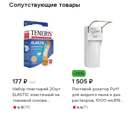
Сопутствующие товары
-10%
177 ₽
1 505 ₽
/шт
Набор пластырей 20шт
Локтевой дозатор Puff
ELASTIC эластичный на
для жидкого мыла и дез.
тканевой основе
растворов, 1000 мл,8197,
бактерицидный с ионами
пластиковый 0 1402.180
4.9
(36)
4.4
(11)
серебра TENERIS 630288