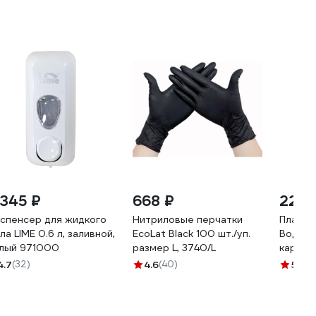
 345 ₽
668 ₽
229 
спенсер для жидкого
Нитриловые перчатки
Пласты
ла LIME 0.6 л, заливной,
EcoLat Black 100 шт./уп.
Водост
лый 971000
размер L, 3740/L
картон
шт. 114
4.7
(32)
4.6
(40)
5
(1)