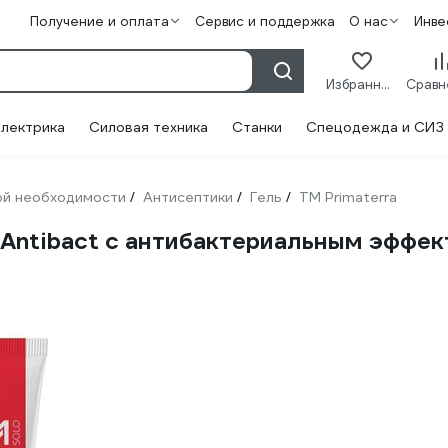
Получение и оплата
Сервис и поддержка
О нас
Инве
Избранное
лектрика
Силовая техника
Станки
Спецодежда и СИЗ
ой необходимости
Антисептики
Гель
TM Primaterra
/
/
/
o Antibact с антибактериальным эффе