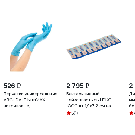
526 ₽
2 795 ₽
2
Перчатки универсальные
Бактерицидный
Ди
ARCHDALE NitriMAX
лейкопластырь LEIKO
мы
нитриловые,
1000шт 1,9х7,2 см на
бе
неопудренные, голубые,
полимерной основе
5
(1)
3г, Китай(z), размер M,
телесного цвета 213575
100 шт. B151M
630249