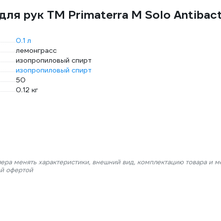
ля рук TM Primaterra M Solo Antibac
0.1 л
лемонграсс
изопропиловый спирт
изопропиловый спирт
50
0.12 кг
лера менять характеристики, внешний вид, комплектацию товара и м
ой офертой