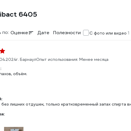
tibact 6405
 по:
Оценке
Дате
Полезности
1
С фото или видео
.04.2024
г. Барнаул
Опыт использования: Менее месяца
:
пахов, объём.
:
 без лишних отдушек, только кратковременный запах спирта вн
ля: