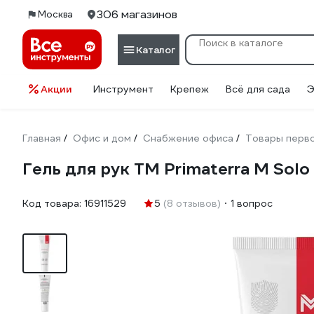
306 магазинов
Москва
Каталог
Акции
Инструмент
Крепеж
Всё для сада
Э
Главная
Офис и дом
Снабжение офиса
Товары перв
/
/
/
Гель для рук TM Primaterra M Sol
Код товара:
16911529
5
(8 отзывов)
1 вопрос