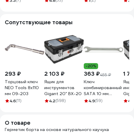
3.3
(7)
4.8
(33)
1
(2)
3.
Сопутствующие товары
-20%
293 ₽
2 103 ₽
363 ₽
1 7
455 ₽
Торцовый ключ
Ящик для
Ключ
Ящик
NEO Tools 8x110
инструментов
комбинированный
инст
мм 09-203
Gigant 20" BX-20
SATA 10 мм
Gigan
40205
4.6
(11)
4.2
(598)
4.9
(59)
4.
О товаре
Герметик борта на основе натурального каучука