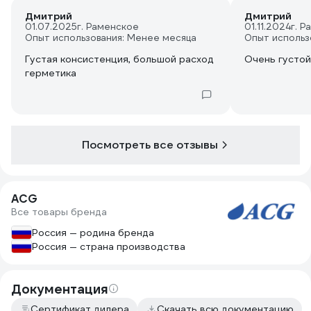
Дмитрий
Дмитрий
01.07.2025
г. Раменское
01.11.2024
г. 
Опыт использования: Менее месяца
Опыт использ
Густая консистенция, большой расход
Очень густой
герметика
Посмотреть все отзывы
ACG
Все товары бренда
Россия — родина бренда
Россия — страна производства
Документация
Сертификат дилера
Скачать всю документацию