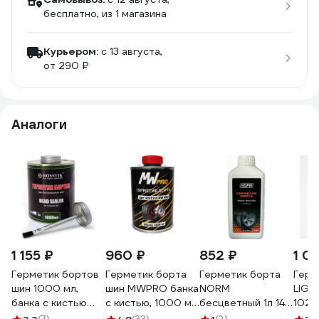
бесплатно
, из 1 магазина
Курьером:
c 13 августа,
от 290 ₽
Аналоги
1 155 ₽
960 ₽
852 ₽
1 0
Герметик бортов
Герметик борта
Герметик борта
Герм
шин 1000 мл,
шин MWPRO банка
NORM
LIGH
банка с кистью
с кистью, 1000 мл
бесцветный 1л 14-
1027
Rossvik GB.10.K.2
4231110
201