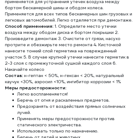
применяется для устранения утечек воздуха между
бортом бескамерной шины и ободом колеса.
Применяется для всех типов бескамерных шин грузовых и
легковых автомобилей. Легко отделяется при демонтаже.
Способ применения:
1. Определите место утечки
воздуха между ободом диска и бортом покрышки 2.
Произведите демонтаж 3. Очистите от грязи, насухо
протрите и обезжирьте место ремонта 4. Кисточкой
нанесите тонкий слой герметика на поврежденный
участок 5. В случае крупной утечки нанесите герметик в
2-3 слоя с промежуточной сушкой каждого слоя 6.
Накачайте колесо
Состав:
н-гептан < 50%, н-гексан < 20%, натуральный
каучук <30%, аэросил <10%, ингибитор коррозии < 1%
Меры предосторожности:
Легко воспламеняется!
Беречь от огня и раскаленных предметов.
Предохранять от воздействия прямых солнечных
лучей.
Применять меры предосторожности против
статического электричества.
Использовать только по назначению.
Беречь от детей и животных.