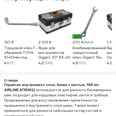
-22%
130 ₽
2 103 ₽
270 ₽
344 ₽
1 737
Торцовой ключ Г-
Ящик для
Комбинированный
Ящик
образный TOYA
инструментов
трещоточный
инст
10х10мм под
Gigant 20" BX-20
ключ Gigant 13мм,
Gigan
шпильку 54640
сталь Cr-V, 72
4.1
(17)
4.2
(598)
4.9
(153)
4.2
(5
зуба GRW13
О товаре
Герметик внутреннего слоя, банка с кистью, 500 мл
используется для ремонта бескамерных
AIRLINE ATRH011
шин, подходит для кордовых пластырей, латок и грибков.
Предназначен для восстановления герметичности
зачищенного внутреннего слоя шины. Также может
применяться для ремонта небольших потертостей и
растрескиваний шины.