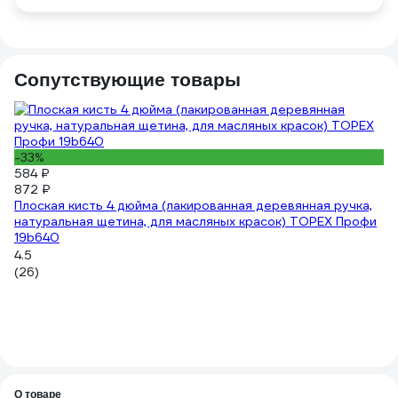
Сопутствующие товары
-33%
584 ₽
872 ₽
Плоская кисть 4 дюйма (лакированная деревянная ручка,
натуральная щетина, для масляных красок) TOPEX Профи
13
19b640
Ва
4.5
4 
(26)
4.
(3
О товаре