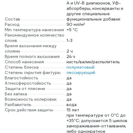
A и UV-B диапазонов, УФ-
абсорберы, консерванты и
другие специальные
Состав
функциональные добавки
Расход
90 мл/м²
Min температура нанесения
+5 °С
Рекомендуемое количество
слоев
1-3
Время высыхания между
слоями
2 ч
Время полного высыхания
24 ч
Способ нанесения
кисть/валик/распылитель
Степень блеска
полуматовый
Степень скрытия фактуры
лессирующий
Влагостойкость
да
Атмосферостойкость
да
Защита от плесени
да
Без запаха
да
Возможность колеровки
да
Разбавитель
вода
Срок действия защиты
15 лет
при температуре от 0°С до
+35°С; допускается 5 циклов
замораживания-оттаивания,
либо однократное