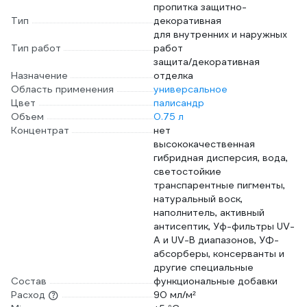
пропитка защитно-
Тип
декоративная
для внутренних и наружных
Тип работ
работ
защита/декоративная
Назначение
отделка
Область применения
универсальное
Цвет
палисандр
Объем
0.75 л
Концентрат
нет
высококачественная
гибридная дисперсия, вода,
светостойкие
транспарентные пигменты,
натуральный воск,
наполнитель, активный
антисептик, Уф-фильтры UV-
A и UV-B диапазонов, УФ-
абсорберы, консерванты и
другие специальные
Состав
функциональные добавки
Расход
90 мл/м²