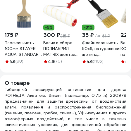
-5%
-31%
175 ₽
300 ₽
35 ₽
223
/шт
315 ₽
51 ₽
Плоская кисть
Валик в сборе
Флейцевая кисть
Вали
100мм STAYER
ПОЛИАКРИЛ
50х6, натуральная
KOR
AQUA-STANDARD
MATRIX желтая
щетина,
нату
01032-100
полоса с
пластиковая ручка
250 
4.6
(98)
4.8
(70)
4.6
(1105)
4.1
двухком.руч.,
СИБРТЕХ
900
250мм, ворс 12мм,
Стандарт 82504
D 48мм, Dруч.6 мм
О товаре
80661
Гибридный лессирующий антисептик для дерева
РОГНЕДА Акватекс Викинг (палисандр; 0.75 л) 220979
предназначен для защиты древесины от воздействия
влаги, появления и распространения биопоражений
(гниения, плесени, грибка, синевы), УФ-излучения и других
атмосферных воздействий, в том числе в тяжелых
климатических условиях, для декоративной обработки
древесины с целью получения благородного