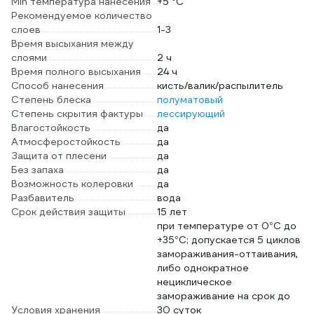
Min температура нанесения
+5 °С
Рекомендуемое количество
слоев
1-3
Время высыхания между
слоями
2 ч
Время полного высыхания
24 ч
Способ нанесения
кисть/валик/распылитель
Степень блеска
полуматовый
Степень скрытия фактуры
лессирующий
Влагостойкость
да
Атмосферостойкость
да
Защита от плесени
да
Без запаха
да
Возможность колеровки
да
Разбавитель
вода
Срок действия защиты
15 лет
при температуре от 0°С до
+35°С; допускается 5 циклов
замораживания-оттаивания,
либо однократное
нециклическое
замораживание на срок до
Условия хранения
30 суток