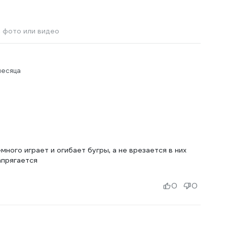
 фото или видео
месяца
много играет и огибает бугры, а не врезается в них
апрягается
0
0