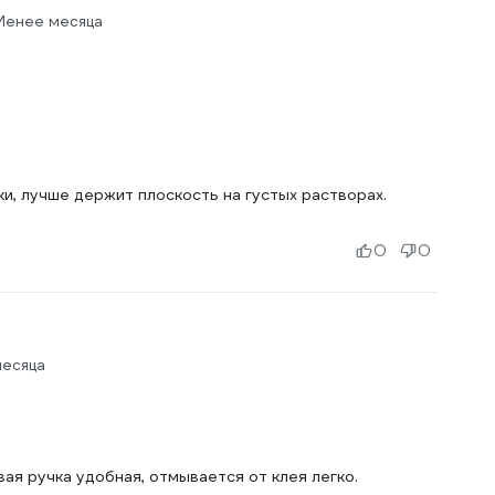
 Менее месяца
и, лучше держит плоскость на густых растворах.
0
0
месяца
ая ручка удобная, отмывается от клея легко.