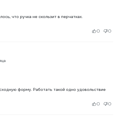
ось, что ручка не скользит в перчатках.
0
0
яца
исходную форму. Работать такой одно удовольствие
0
0