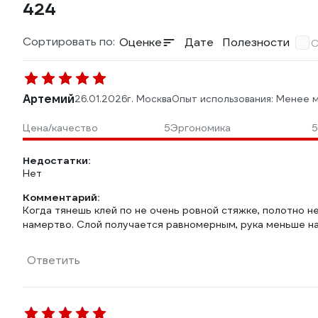
424
Сортировать по:
Оценке
Дате
Полезности
С
Артемий
26.01.2026
г. Москва
Опыт использования: Менее 
Цена/качество
5
Эргономика
5
Недостатки:
Нет
Комментарий:
Когда тянешь клей по не очень ровной стяжке, полотно не
намертво. Слой получается равномерным, рука меньше н
Ответить