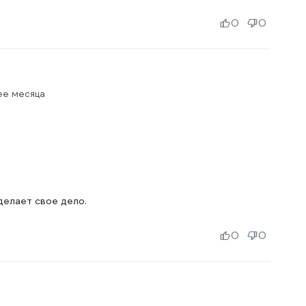
0
0
ее месяца
делает свое дело.
0
0