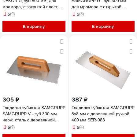
DEKOR U, зуб 500 мм, для
SAMGRUPP U - зуб 300 мм
мрамора, с закрытой пласт.
для мрамора с открытой
ручкой, нерж. сталь DEK-487
аллюм. ручкой нерж. сталь
5
5
(9)
(8)
DEKOR DEK-523
В корзину
В корзину
305 ₽
387 ₽
Гладилка зубчатая SAMGRUPP
Гладилка зубчатая SAMGRUPP
SAMGRUPP V - зуб 300 мм
8х8 мм с деревянной ручкой
нерж. сталь с деревянной
400 мм SER-083
ручкой DEKOR DEK-135
5
5
(9)
(4)