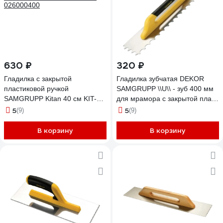
630 ₽
320 ₽
Гладилка с закрытой
Гладилка зубчатая DEKOR
пластиковой ручкой
SAMGRUPP \\U\\ - зуб 400 мм
SAMGRUPP Kitan 40 см KIT-
для мрамора с закрытой пласт.
026000400
ручкой нерж. сталь DEK-485
5
5
(9)
(9)
В корзину
В корзину