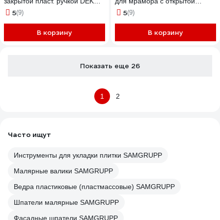
закрытой пласт. ручкой DEKOR
для мрамора с открытой
DEK-224
аллюм. ручкой DEKOR DEK-
5
5
(9)
(9)
524
В корзину
В корзину
Показать еще 26
1
2
Часто ищут
Инструменты для укладки плитки SAMGRUPP
Малярные валики SAMGRUPP
Ведра пластиковые (пластмассовые) SAMGRUPP
Шпатели малярные SAMGRUPP
Фасадные шпатели SAMGRUPP