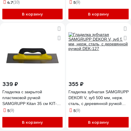
DEK-131
4.7
5
(10)
(9)
В корзину
В корзину
339 ₽
355 ₽
Гладилка с закрытой
Гладилка зубчатая SAMGRUPP
пластиковой ручкой
DEKOR V, зуб 500 мм, нерж.
SAMGRUPP Kitan 35 см KIT-
сталь, с деревянной ручкой
026000350
DEK-127
5
5
(9)
(9)
В корзину
В корзину