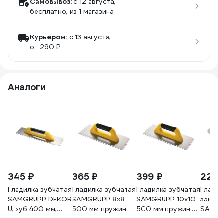
Самовывоз:
c 12 августа,
бесплатно
, из 1 магазина
Курьером:
c 13 августа,
от 290 ₽
Аналоги
345 ₽
365 ₽
399 ₽
225
Гладилка зубчатая
Гладилка зубчатая
Гладилка зубчатая
Глад
SAMGRUPP DEKOR
SAMGRUPP 8х8
SAMGRUPP 10х10
закр
U, зуб 400 мм,
500 мм пружин.
500 мм пружин.
SAM