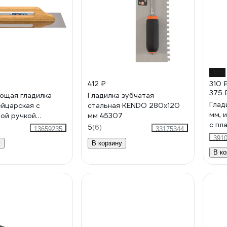
-17%
412 ₽
310 
375 
ющая гладилка
Гладилка зубчатая
Глад
йцарская с
стальная KENDO 280x120
мм, 
ой ручкой
мм 45307
с пл
 мм 0807
5
(6)
13659235
33175344
1010
391
у
В корзину
В ко