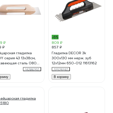
-6%
9 ₽
809 ₽
9 ₽
857 ₽
царская гладилка
Гладилка DECOR 3k
Y серия 43 13х38см,
300x130 мм нерж. зуб
авеющая сталь 0800-
12x12мм 650-012 11613162
800
16386207
31528197
рзину
В корзину