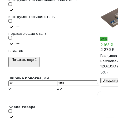
инструментальная сталь
нержавеющая сталь
-5%
2 163 ₽
2 276 ₽
пластик
Гладилка
Показать еще 2
нержаве
120х350 
ручка 53
5
(6)
Ширина полотна, мм
В корзин
от
до
Класс товара