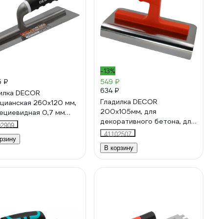
-13%
5 ₽
549 ₽
634 ₽
илка DECOR
Гладилка DECOR
цианская 260х120 мм,
200х105мм, для
ециевидная 0,7 мм
декоративного бетона, для
300 11615025
02909
внеш. углов 1,1 мм 661-999
41102507
рзину
11614950
В корзину