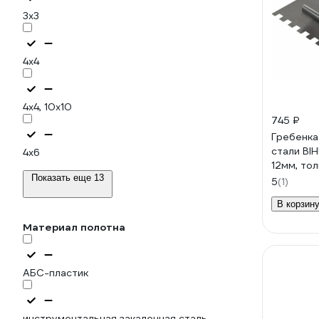
3х3
4х4
4х4, 10х10
745 ₽
Гребенка
стали BIH
4х6
12мм, то
Показать еще 13
5
(1)
В корзин
Материал полотна
АБС-пластик
инструментальная закаленная сталь