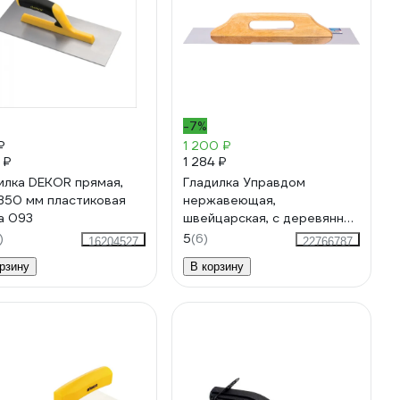
-7%
₽
1 200 ₽
 ₽
1 284 ₽
илка DEKOR прямая,
Гладилка Управдом
350 мм пластиковая
нержавеющая,
а 093
швейцарская, с деревянной
ручкой, размер 480х130 мм
)
5
(6)
16204527
22766787
4100003309
рзину
В корзину