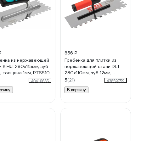
₽
856 ₽
енка из нержавеющей
Гребенка для плитки из
и BIHUI 280х115мм, зуб
нержавеющей стали DLT
, толщина 1мм, PTSS10
280х110мм, зуб 12мм,
толщина 1мм 1587
5
(21)
40410635
43859759
рзину
В корзину