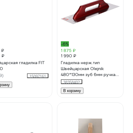
-6%
 ₽
1 875 ₽
5 ₽
1 990 ₽
царская гладилка FIT
Гладилка нерж.тип
80
Швейцарская Olejnik
480*130мм зуб 6мм ручка
9)
15097161
дерево / ОЛЕЙНИК
38358402
рзину
127150000000
В корзину