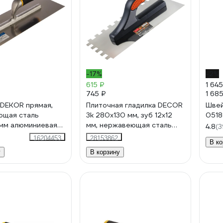
-17%
-2%
615 ₽
1 645
745 ₽
1 68
 DEKOR прямая,
Плиточная гладилка DECOR
Швей
ющая сталь
3k 280x130 мм, зуб 12x12
051
мм алюминиевая
мм, нержавеющая сталь
4.8
(3
3
0,7 мм 11612108
16204453
28153862
В ко
у
В корзину