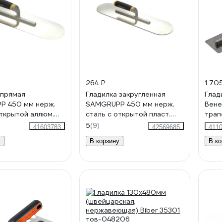
264 ₽
1 70
 прямая
Гладилка закругленная
Глад
P 450 мм нерж.
SAMGRUPP 450 мм нерж.
Вене
открытой аллюм.
сталь с открытой пласт.
трап
акругленная для
ручкой DEKOR DEK-266
620-
5
(9)
41603783
42569685
411
в DEKOR DEK-265
у
В корзину
В ко