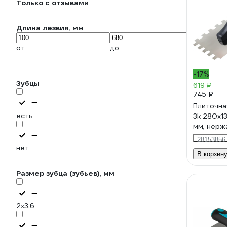
Только с отзывами
Длина лезвия, мм
от
до
-17%
Зубцы
619 ₽
745 ₽
Плиточна
есть
3k 280x13
мм, нерж
0,7 мм 11
28153856
нет
В корзин
Размер зубца (зубьев), мм
2х3.6