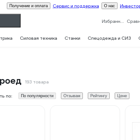
Сервис и поддержка
Инвесто
Получение и оплата
О нас
Избранное
трика
Силовая техника
Станки
Спецодежда и СИЗ
ороед
193 товара
ь по:
По популярности
Отзывам
Рейтингу
Цене