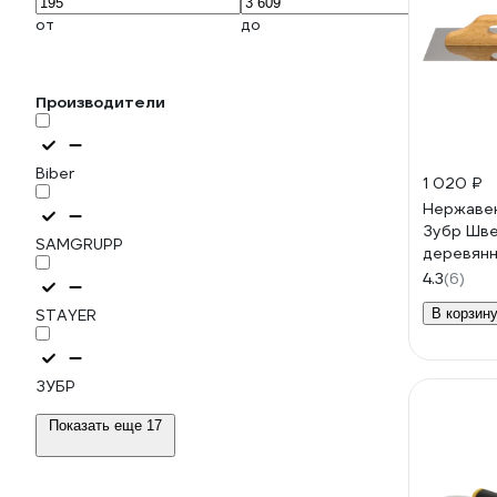
от
до
Производители
Biber
1 020 ₽
Нержаве
Зубр Шве
SAMGRUPP
деревянн
130x480
4.3
(6)
STAYER
В корзин
ЗУБР
Показать еще 17