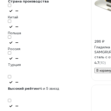
Страна производства
Китай
Польша
286 ₽
Гладилка
Россия
SAMGRUP
сталь с 
ручкой з
4.7
(10)
Турция
бассейно
В корзин
Высокий рейтинг
4 и 5 звезд