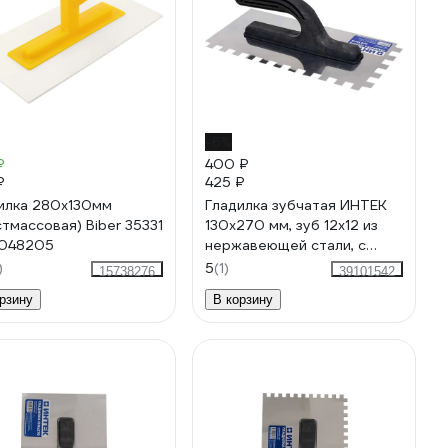
-6%
₽
400 ₽
₽
425 ₽
илка 280х130мм
Гладилка зубчатая ИНТЕК
стмассовая) Biber 35331
130х270 мм, зуб 12x12 из
-048205
нержавеющей стали, с
пластиковой ручкой 10105-
)
5
(1)
15738276
39101542
270-012
рзину
В корзину