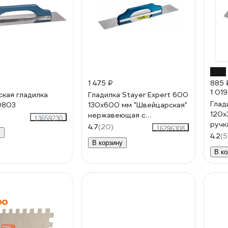
-13%
1 475 ₽
885 
1 019
кая гладилка
Гладилка Stayer Expert 600
Глад
0803
130х600 мм "Швейцарская"
120х
нержавеющая с
13659230
ручк
деревянной ручкой 08034
4.7
(20)
16296308
у
4.2
(5
В корзину
В ко