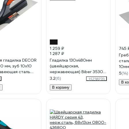
-2%
1 259 ₽
745 
1 287 ₽
Греб
я гладилка DECOR
Гладилка 130х480мм
стал
0 мм, зуб 10x10
(швейцарская,
10мм
авеющая сталь
нержавеющая) Biber 35301
5
(14)
612107
тов-048206
3.2
(6)
15738270
В ко
у
В корзину