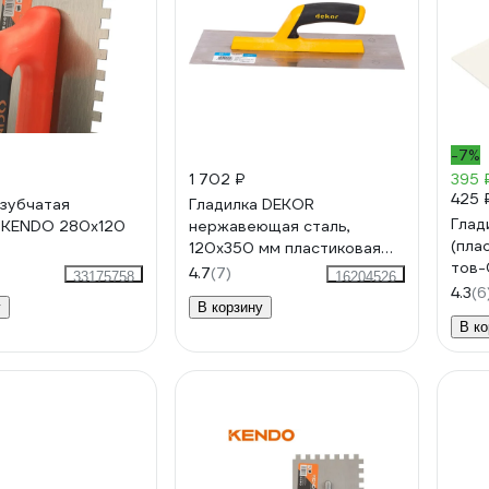
-7%
1 702 ₽
395 
425 
 зубчатая
Гладилка DEKOR
Глад
 KENDO 280x120
нержавеющая сталь,
(пла
3
120х350 мм пластиковая
тов
ручка 094
4.7
(7)
33175758
16204526
4.3
(6
у
В корзину
В ко