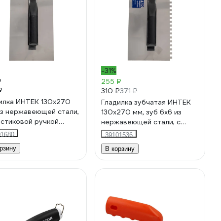
-31%
₽
255 ₽
₽
310 ₽
371 ₽
илка ИНТЕК 130х270
Гладилка зубчатая ИНТЕК
из нержавеющей стали,
130х270 мм, зуб 6x6 из
астиковой ручкой
нержавеющей стали, с
4-270
пластиковой ручкой 10105-
01680
39101536
270-006
рзину
В корзину