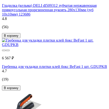
Гладилка (кельма) DELI dl509312 зубчатая нержавеющая
прямоугольная прорезиненная рукоять 280x130мм (зуб
10x10мм) 123686
4.8
(56)
В корзину
6 567 ₽
Гребенка для укладки плитки клей бокс BeFast 1 шт. GDUPKB
4.7
(19)
В корзину