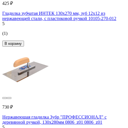
425 ₽
Гладилка зубчатая ИНТЕК 130х270 мм, зуб 12x12 из
нержавеющей стали, с пластиковой ручкой 10105-270-012
5
(1)
В корзину
730 ₽
Нержавеющая гладилка Зубр "ПРОФЕССИОНАЛ" с
деревянной ручкой, 130x280мм 0806_z01 0806_z01
5