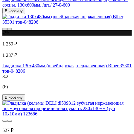
сосны, 130х600мм, /шт./ 27-0-600
В корзину
-2%
1 259 ₽
1 287 ₽
Гладилка 130х480мм (швейцарская, нержавеющая) Biber 35301
тов-048206
3.2
(6)
В корзину
527 ₽