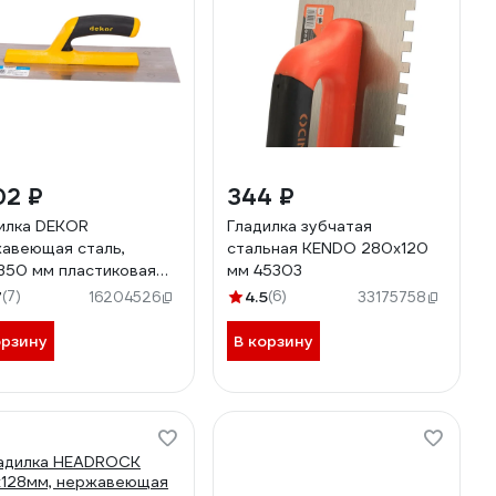
02 ₽
344 ₽
илка DEKOR
Гладилка зубчатая
авеющая сталь,
стальная KENDO 280x120
350 мм пластиковая
мм 45303
а 094
7
(7)
4.5
(6)
16204526
33175758
орзину
В корзину