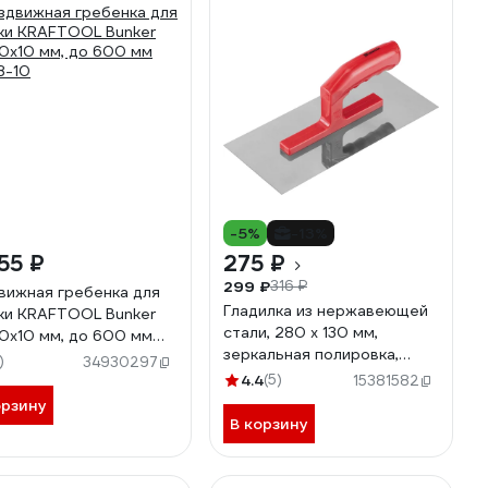
-5%
-13%
55 ₽
275 ₽
299 ₽
316 ₽
вижная гребенка для
Гладилка из нержавеющей
ки KRAFTOOL Bunker
стали, 280 х 130 мм,
10x10 мм, до 600 мм
зеркальная полировка,
8-10
)
34930297
пластмассовая ручка
4.4
(5)
15381582
MATRIX 86776
орзину
В корзину