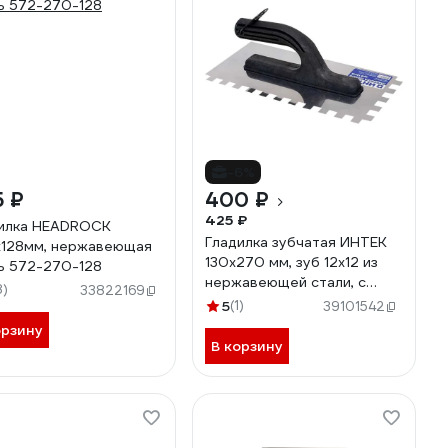
-6%
5 ₽
400 ₽
425 ₽
илка HEADROCK
Гладилка зубчатая ИНТЕК
128мм, нержавеющая
130х270 мм, зуб 12x12 из
ь 572-270-128
нержавеющей стали, с
8)
33822169
пластиковой ручкой 10105-
5
(1)
39101542
270-012
орзину
В корзину