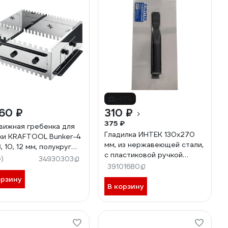
-17%
60 ₽
310 ₽
375 ₽
вижная гребенка для
Гладилка ИНТЕК 130х270
ки KRAFTOOL Bunker-4
мм, из нержавеющей стали,
, 10, 12 мм, полукруг
с пластиковой ручкой
0 мм 08081
5)
34930303
10104-270
39101680
орзину
В корзину