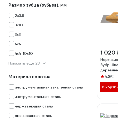
Размер зубца (зубьев), мм
2х3.6
3х10
3х3
4х4
1 020 
4х4, 10х10
Нержаве
Показать еще 23
Зубр Шве
деревянн
130x480
Материал полотна
4.3
(6)
В корзи
инструментальная закаленная сталь
инструментальная сталь
нержавеющая сталь
оцинкованная сталь