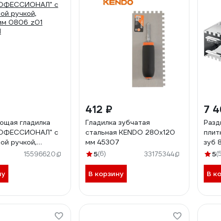
412 ₽
7 4
ющая гладилка
Гладилка зубчатая
Разд
РОФЕССИОНАЛ" с
стальная KENDO 280x120
плит
ой ручкой,
мм 45307
зуб 8
мм 0806_z01
10x2
5
(6)
5
(
15596620
33175344
1
ну
В корзину
В к