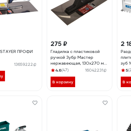
275 ₽
2 1
а STAYER ПРОФИ
Гладилка с пластиковой
Разд
ручкой Зубр Мастер
плит
нержавеющая, 130х270 мм
зуб 
13659222
08042_z01
080
4.6
(47)
5
(
16042231
ну
В корзину
В к