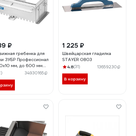
89 ₽
1 225 ₽
вижная гребенка для
Швейцарская гладилка
ки ЗУБР Профессионал
STAYER 0803
10x10 мм, до 600 мм
4.8
(31)
13659230
45-10
2)
34930165
В корзину
орзину