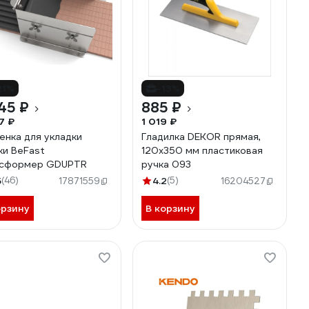
21%
-13%
45 ₽
885 ₽
7 ₽
1 019 ₽
енка для укладки
Гладилка DEKOR прямая,
ки BeFast
120х350 мм пластиковая
нсформер GDUPTR
ручка 093
5
(46)
4.2
(5)
17871559
16204527
орзину
В корзину