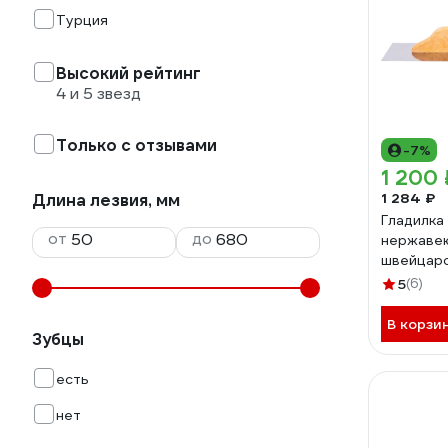
Турция
Высокий рейтинг
4 и 5 звезд
Только с отзывами
-7%
1 200 
1 284 ₽
Длина лезвия, мм
Гладилка
от
до
нержаве
швейцарс
ручкой, 
5
(6)
4100003
В корзи
Зубцы
есть
нет