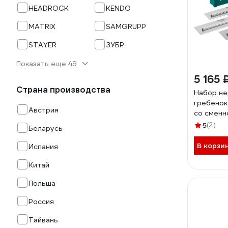
HEADROCK
KENDO
MATRIX
SAMGRUPP
STAYER
ЗУБР
Показать еще 49
5 165 
Страна производства
Набор н
гребенок
Австрия
со сменн
280x115 
5
(2)
Беларусь
В корзи
Испания
Китай
Польша
Россия
Тайвань