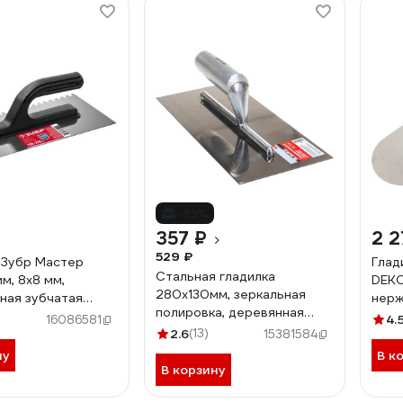
-33%
357 ₽
2 2
529 ₽
 Зубр Мастер
Глад
Стальная гладилка
м, 8x8 мм,
DEK
280х130мм, зеркальная
ная зубчатая
нерж
полировка, деревянная
ющая с
120х
4.
16086581
ручка MATRIX 86732
вой ручкой
2.6
(13)
ручк
15381584
8
ну
В к
В корзину