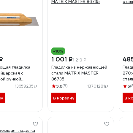
-18%
₽
1 001 ₽
48
1 219 ₽
ющая гладилка
Гладилка из нержавеющей
Глад
йцарская с
стали MATRIX MASTER
270x
ой ручкой
86735
стал
 мм 0807
3.8
(8)
5
(
13659235
13701281
ну
В корзину
В к