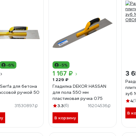
-6%
-5%
1 167 ₽
3 6
1 229 ₽
Разд
 Serfa для бетона
Гладилка DEKOR HASSAN
плит
ассовой ручкой 50
для пола 550 мм
зуб 
пластиковая ручка 075
080
4
(1
3.3
(6)
31530897
16204536
В к
ну
В корзину