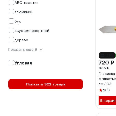
АБС-пластик
алюминий
бук
двухкомпонентный
дерево
Показать еще 9
-23%
720 ₽
Угловая
935 ₽
Гладилка
с пластм
см 303
Показать 922 товара
5
(2)
В корзи