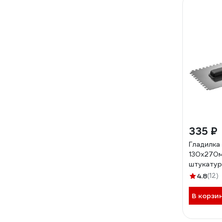
335 ₽
Гладилка
130x270м
штукатур
нержаве
4.8
(12)
пластико
08042-0
В корзи