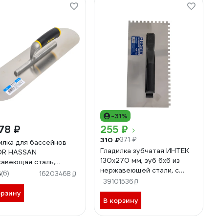
-31%
78 ₽
255 ₽
310 ₽
371 ₽
илка для бассейнов
Гладилка зубчатая ИНТЕК
OR HASSAN
130х270 мм, зуб 6x6 из
авеющая сталь,
нержавеющей стали, с
450мм пластиковая
5
(6)
16203468
пластиковой ручкой 10105-
а 266
39101536
270-006
орзину
В корзину