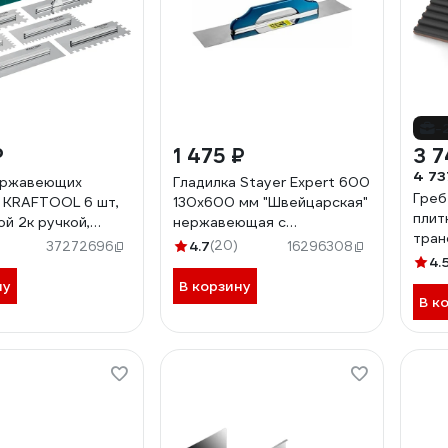
-
₽
1 475 ₽
3 7
4 73
ержавеющих
Гладилка Stayer Expert 600
Греб
 KRAFTOOL 6 шт,
130х600 мм "Швейцарская"
плит
ой 2к ручкой,
нержавеющая с
тра
мм 33268-H6
деревянной ручкой 08034
4.7
(20)
37272696
16296308
4.
ну
В корзину
В к