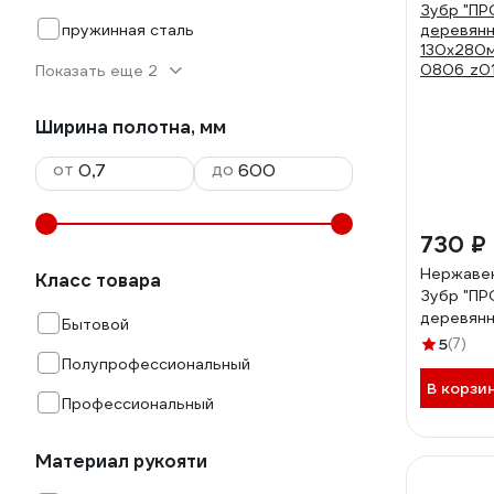
пружинная сталь
Показать еще 2
Ширина полотна, мм
от
до
730 ₽
Нержаве
Класс товара
Зубр "П
деревянн
Бытовой
130x280
5
(7)
0806_z0
Полупрофессиональный
В корзи
Профессиональный
Материал рукояти