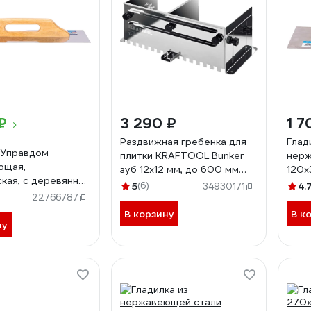
₽
3 290 ₽
1 7
Раздвижная гребенка для
Глад
 Управдом
плитки KRAFTOOL Bunker
нерж
ющая,
зуб 12x12 мм, до 600 мм
120х
кая, с деревянной
0808-12
ручк
5
(6)
4.
34930171
размер 480х130 мм
22766787
309
В корзину
В к
ну