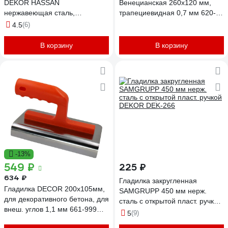
DEKOR HASSAN
Венецианская 260х120 мм,
нержавеющая сталь,
трапециевидная 0,7 мм 620-
120х450мм пластиковая ручка
300 11615025
4.5
(6)
266
В корзину
В корзину
-13%
549 ₽
225 ₽
634 ₽
Гладилка закругленная
Гладилка DECOR 200х105мм,
SAMGRUPP 450 мм нерж.
для декоративного бетона, для
сталь с открытой пласт. ручкой
внеш. углов 1,1 мм 661-999
DEKOR DEK-266
5
(9)
11614950