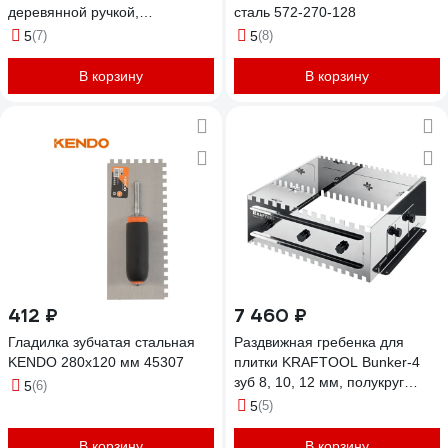
деревянной ручкой,
сталь 572-270-128
130x280мм 0806_z01
5
(7)
5
(8)
0806_z01
В корзину
В корзину
412 ₽
7 460 ₽
Гладилка зубчатая стальная
Раздвижная гребенка для
KENDO 280x120 мм 45307
плитки KRAFTOOL Bunker-4
зуб 8, 10, 12 мм, полукруг
5
(6)
10x20 мм 08081
5
(5)
В корзину
В корзину