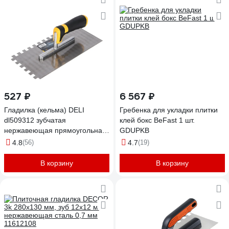
527 ₽
6 567 ₽
Гладилка (кельма) DELI
Гребенка для укладки плитки
dl509312 зубчатая
клей бокс BeFast 1 шт.
нержавеющая прямоугольная
GDUPKB
прорезиненная рукоять
4.8
(56)
4.7
(19)
280x130мм (зуб 10x10мм)
123686
В корзину
В корзину