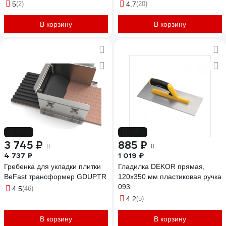
H6
ручкой 08034
5
(2)
4.7
(20)
В корзину
В корзину
-21%
-13%
3 745 ₽
885 ₽
4 737 ₽
1 019 ₽
Гребенка для укладки плитки
Гладилка DEKOR прямая,
BeFast трансформер GDUPTR
120х350 мм пластиковая ручка
093
4.5
(46)
4.2
(5)
В корзину
В корзину