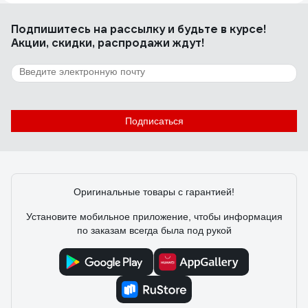
Жесткое, 0.7 мм лезвие, нержавейка,
прочнодерджащаяся ручка, удобный хват
Подпишитесь
на рассылку
и будьте в курсе!
Акции, скидки, распродажи ждут!
5 отзывов
Отзыв о Гребенка BIHUI из нерж.стали
(гладкое лезвие) 280*120мм, арт. PTSBPL
Подписаться
Андрей
16.12.2024
Металл толстый и упругий. Ребро жёсткости .
Оригинальные товары с гарантией!
Установите мобильное приложение, чтобы информация
по заказам всегда была под рукой