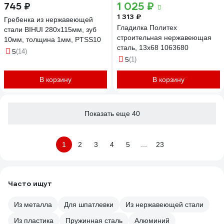
1 025 ₽
745 ₽
1 313 ₽
Гребенка из нержавеющей
Гладилка Политех
стали BIHUI 280х115мм, зуб
строительная нержавеющая
10мм, толщина 1мм, PTSS10
сталь, 13x68 1063680
5
(14)
5
(1)
В корзину
В корзину
Показать еще 40
1
2
3
4
5
...
23
Часто ищут
Из металла
Для шпатлевки
Из нержавеющей стали
Из пластика
Пружинная сталь
Алюминий