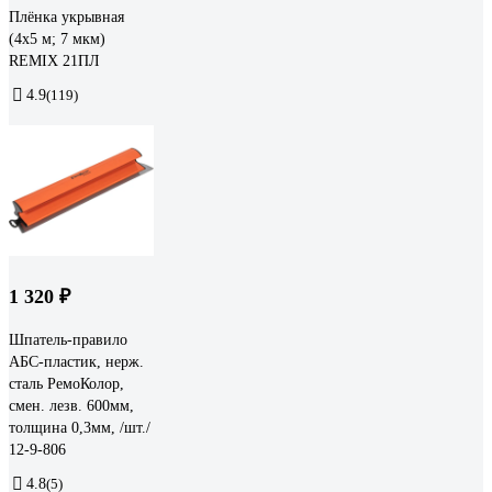
Плёнка укрывная
(4х5 м; 7 мкм)
REMIX 21ПЛ
4.9
(119)
1 320 ₽
Шпатель-правило
АБС-пластик, нерж.
сталь РемоКолор,
смен. лезв. 600мм,
толщина 0,3мм, /шт./
12-9-806
4.8
(5)