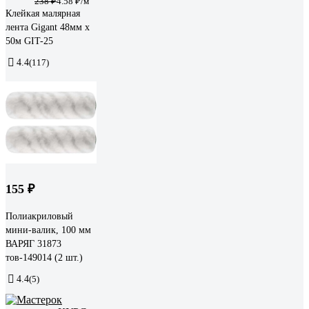
238 ₽
4.58 ₽/м
Клейкая малярная
лента Gigant 48мм x
50м GIT-25
4.4
(117)
155 ₽
Полиакриловый
мини-валик, 100 мм
ВАРЯГ 31873
тов-149014 (2 шт.)
4.4
(5)