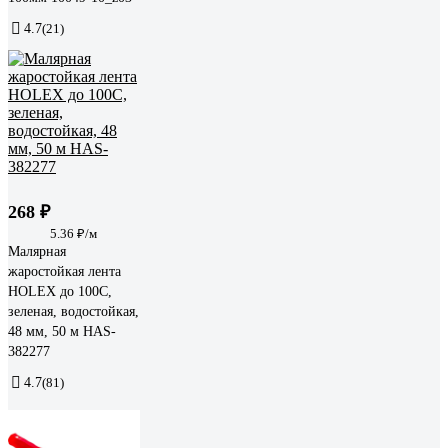
4.7
(21)
268 ₽
5.36 ₽/м
Малярная
жаростойкая лента
HOLEX до 100С,
зеленая, водостойкая,
48 мм, 50 м HAS-
382277
4.7
(81)