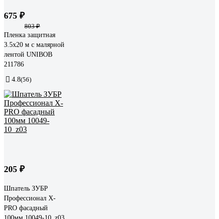
675 ₽
803 ₽
Пленка защитная
3.5х20 м с малярной
лентой UNIBOB
211786
4.8
(56)
205 ₽
Шпатель ЗУБР
Профессионал X-
PRO фасадный
100мм 10049-10_z03