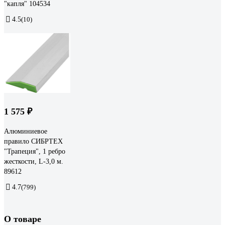
"капля" 104534
4.5
(10)
1 575 ₽
Алюминиевое
правило СИБРТЕХ
"Трапеция", 1 ребро
жесткости, L-3,0 м.
89612
4.7
(799)
О товаре