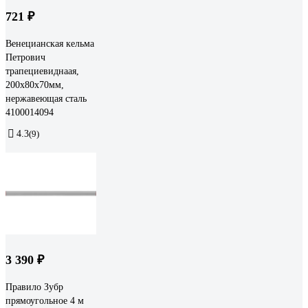
721 ₽
Венецианская кельма
Петрович
трапециевиднаая,
200x80x70мм,
нержавеющая сталь
4100014094
4.3
(9)
3 390 ₽
Правило Зубр
прямоугольное 4 м