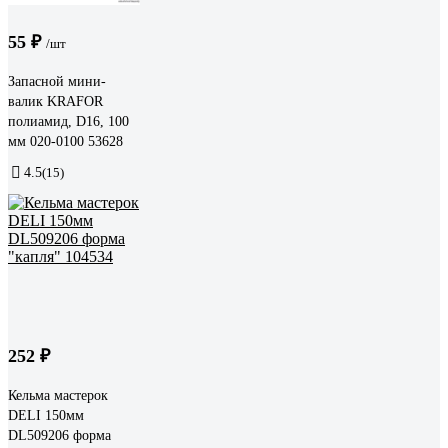
55 ₽
/шт
Запасной мини-
валик KRAFOR
полиамид, D16, 100
мм 020-0100 53628
4.5
(15)
252 ₽
Кельма мастерок
DELI 150мм
DL509206 форма