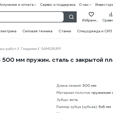
Получение и оплата
Сервис и поддержка
О нас
Инвестор
Избранное
лектрика
Силовая техника
Станки
Спецодежда и СИЗ
ных работ
Гладилки
SAMGRUPP
/
/
500 мм пружин. сталь c закрытой п
Длина лезвия:
500 мм
Материал полотна:
пружинная 
Зубцы:
есть
Размер зубца (зубьев):
6х6 мм