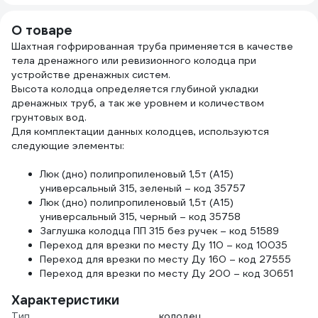
75-120 мм HL
оцин
660E
клас
О товаре
Шахтная гофрированная труба применяется в качестве
тела дренажного или ревизионного колодца при
устройстве дренажных систем.
Высота колодца определяется глубиной укладки
дренажных труб, а так же уровнем и количеством
грунтовых вод.
Для комплектации данных колодцев, используются
следующие элементы:
Люк (дно) полипропиленовый 1,5т (A15)
универсальный 315, зеленый – код 35757
Люк (дно) полипропиленовый 1,5т (A15)
универсальный 315, черный – код 35758
Заглушка колодца ПП 315 без ручек – код 51589
Переход для врезки по месту Ду 110 – код 10035
Переход для врезки по месту Ду 160 – код 27555
Переход для врезки по месту Ду 200 – код 30651
Характеристики
Тип
колодец