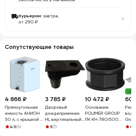
Курьером:
завтра,
от 290 ₽
Сопутствующие товары
-22
4 866 ₽
3 785 ₽
10 472 ₽
600
Прямоугольная
Дворовый
Основание
Реше
емкость АНИОН
дождеприемник
POLIMER GROUP
водо
50 л, с крышкой и
HL вертикальный
ПК КН 780/500
Gidro
заглушкой К50КЗ
выпуск, для
цвет черный
лотк
4.5
(4)
5
(1)
4.
водосточных труб
AK06010101
стал