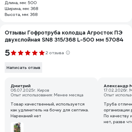
Длина, мм: 500
Ширина, мм: 368
Высота, мм: 368
Отзывы Гофротруба колодца Агросток ПЭ
двухслойная SN8 315/368 L-500 мм 57084
5
2 отзыва
Написать отзыв
Дмитрий
Александр М
06.07.2025
г. Киров
17.02.2026
г. 
Опыт использования: Менее месяца
Опыт использ
Товар качественный, используется
Труба отлич
как удлинитель на бочку для септика.
организации 
Нареканий нет
По качеству 
нет, разве ч
отличается о