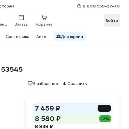
8 800 550-37-70
сторам
Войти
Сравнение
Заказы
Корзина
Сантехника
Авто
Для юрлиц
 53545
В избранное
Сравнить
7 459 ₽
-16%
8 580 ₽
-3%
8 838 ₽