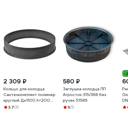
-
2 309 ₽
580 ₽
6
Кольцо для колодца
Заглушка колодца ПП
Ре
Сантехкомплект полимер
Агросток 315/368 без
Gi
круглый Дн1100 h=200
ручек 51589
DN
38кг 250кН 004-1672
оц
3.7
(3)
5
(1)
50