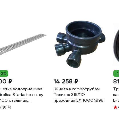
22%
-10%
00 ₽
14 258 ₽
815 
шетка водоприемная
Кинета к гофротрубам
Труба 
drolica Stadart к лотку
Политэк 315/110
канализ
100 стальная
проходная 3/1 10004998
L=2 м, 
инкованная, класса А15
мм GS
4.9
(14)
4.8
(2
8