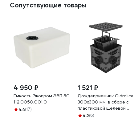
Сопутствующие товары
4 950 ₽
1 521 ₽
Емкость Экопром ЭВП 50
Дождеприемник Gidrolica
112.0050.001.0
300х300 мм, в сборе с
пластиковой щелевой
4.4
(17)
решеткой под трубу Ø
4.2
(6)
110 мм, класс А15 2308