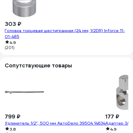
303 ₽
4
Головка торцевая шестигранная (24 мм; 1/2DR) Inforce 11-
Го
01-485
(1
4.9
(201)
Сопутствующие товары
799 ₽
177 ₽
Удлинитель 1/2", 500 мм АвтоDело 39504 14634
Адаптер 3/8"
3.8
4.9