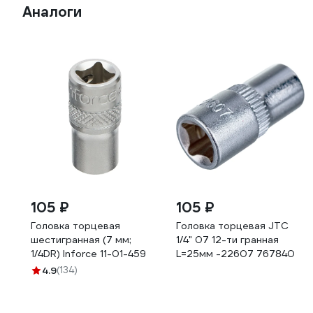
Аналоги
105 ₽
105 ₽
Головка торцевая
Головка торцевая JTC
шестигранная (7 мм;
1/4" 07 12-ти гранная
1/4DR) Inforce 11-01-459
L=25мм -22607 767840
4.9
(134)