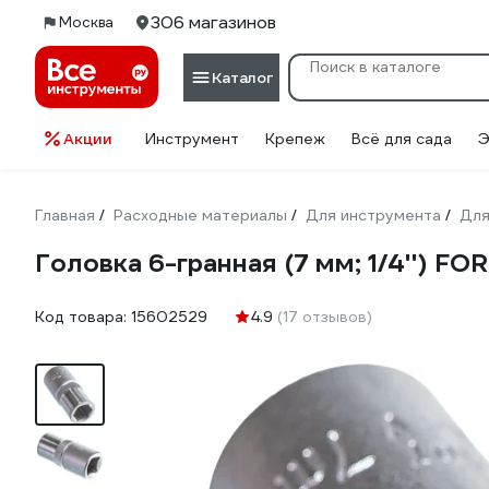
306 магазинов
Москва
Каталог
Акции
Инструмент
Крепеж
Всё для сада
Э
Главная
Расходные материалы
Для инструмента
Для
/
/
/
Головка 6-гранная (7 мм; 1/4'') F
Код товара:
15602529
4.9
(17 отзывов)