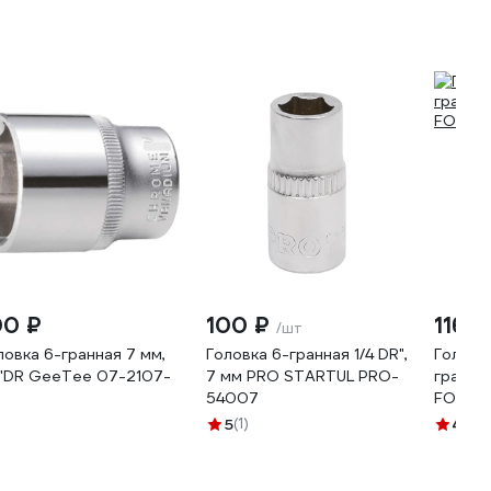
00 ₽
100 ₽
116 ₽
/шт
ловка 6-гранная 7 мм,
Головка 6-гранная 1/4 DR",
Головк
4"DR GeeTee 07-2107-
7 мм PRO STARTUL PRO-
гранная
54007
FORCE
5
(1)
4.9
(7