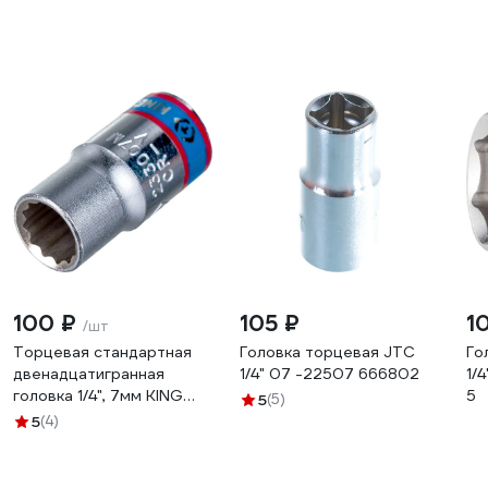
100 ₽
105 ₽
1
/шт
Торцевая стандартная
Головка торцевая JTC
Го
двенадцатигранная
1/4" 07 -22507 666802
1/
головка 1/4", 7мм KING
5
5
(5)
TONY 233007M
5
(4)