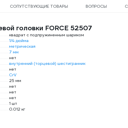
СОПУТСТВУЮЩИЕ ТОВАРЫ
ВОПРОСЫ
С
евой головки FORCE 52507
квадрат с подпружиненным шариком
1/4 дюйма
метрическая
7 мм
нет
внутренний (торцевой) шестигранник
нет
CrV
25 мм
нет
нет
нет
1 шт
0.012 кг