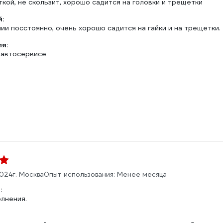
ткой, не скользит, хорошо садится на головки и трещетки
:
ии посстоянно, очень хорошо садится на гайки и на трещетки.
ля:
 автосервисе
2024
г. Москва
Опыт использования: Менее месяца
:
олнения.