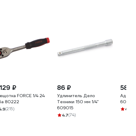
 129 ₽
86 ₽
58 ₽
ещотка FORCE 1/4 24
Удлинитель Дело
Адаптер
ба 80222
Техники 150 мм 1/4"
60190
609015
4.9
(215)
4.9
(8
4.7
(74)