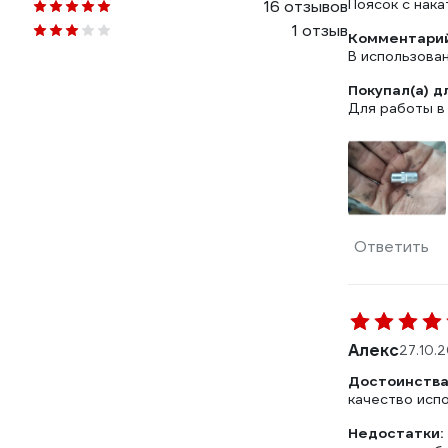
Поясок с нака
16 отзывов
1 отзыв
Комментарий
В использован
Покупал(а) д
Для работы в
Ответить
Алекс
27.10.
Достоинства
качество исп
Недостатки: