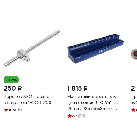
-37%
250 ₽
1 815 ₽
2
Вороток NEO Tools с
Магнитный держатель
Тр
квадратом 1/4 08-256
для головок JTC 1/4", на
зу
26 пр., 235x55x35 мм,
4.5
(19)
7672 883270
4.9
(16)