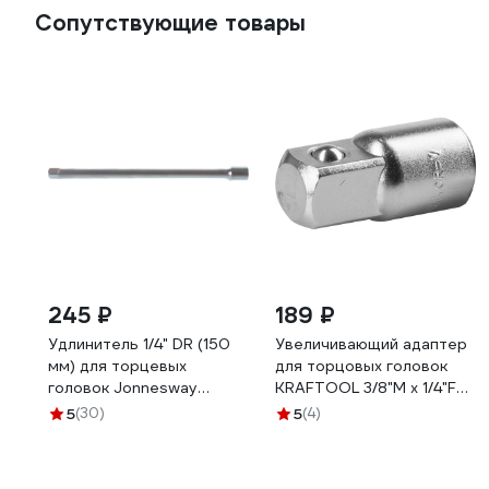
Сопутствующие товары
245 ₽
189 ₽
Удлинитель 1/4" DR (150
Увеличивающий адаптер
мм) для торцевых
для торцовых головок
головок Jonnesway
KRAFTOOL 3/8"M x 1/4"F
S24H2150
27840_z01
5
(30)
5
(4)