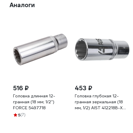
Аналоги
516 ₽
453 ₽
Головка длинная 12-
Головка глубокая 12-
гранная (18 мм; 1/2'')
гранная зеркальная (18
FORCE 5497718
мм, 1/2) AIST 412218B-X
00-00025114
5
(7)