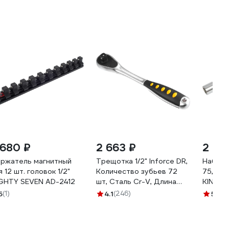
 680 ₽
2 663 ₽
2 110
ржатель магнитный
Трещотка 1/2" Inforce DR,
Набор 
я 12 шт. головок 1/2"
Количество зубьев 72
75, 125
GHTY SEVEN AD-2412
шт, Сталь Cr-V, Длина
KING T
260мм,
5
(1)
4.1
(246)
5
(7)
Профессиональная, 06-
05-47