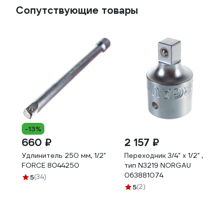
Сопутствующие товары
-13%
660 ₽
2 157 ₽
Удлинитель 250 мм, 1/2"
Переходник 3/4" x 1/2" ,
FORCE 8044250
тип N3219 NORGAU
063881074
5
(34)
5
(2)