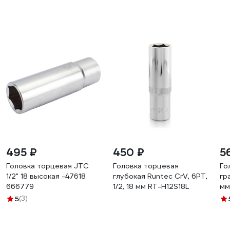
495 ₽
450 ₽
5
Головка торцевая JTC
Головка торцевая
Го
1/2" 18 высокая -47618
глубокая Runtec CrV, 6PT,
гра
666779
1/2, 18 мм RT-H12S18L
мм
5
(3)