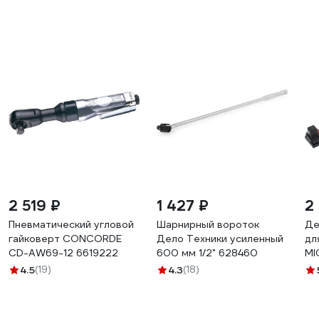
2 519 ₽
1 427 ₽
2
Пневматический угловой
Шарнирный вороток
Де
гайковерт CONCORDE
Дело Техники усиленный
дл
CD-AW69-12 6619222
600 мм 1/2" 628460
MI
4.5
(19)
4.3
(18)