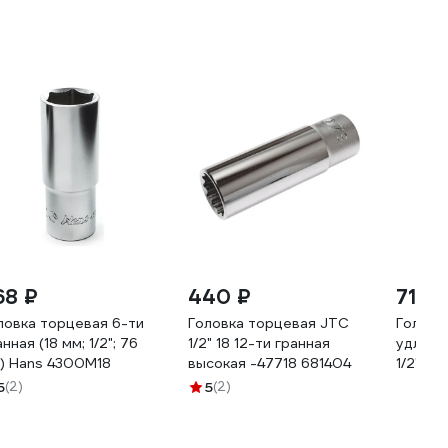
68 ₽
440 ₽
714 
ловка торцевая 6-ти
Головка торцевая JTC
Головк
нная (18 мм; 1/2"; 76
1/2" 18 12-ти гранная
удлине
) Hans 4300M18
высокая -47718 681404
1/2"DR 
5
(2)
5
(2)