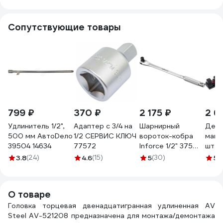
9150
Сопутствующие товары
799 ₽
370 ₽
2 175 ₽
2 6
Удлинитель 1/2",
Адаптер с 3/4 на
Шарнирный
Дер
500 мм АвтоDело
1/2 СЕРВИС КЛЮЧ
вороток-кобра
магн
39504 14634
77572
Inforce 1/2" 375
шт. г
мм, материал CrV,
MIGH
3.8
(24)
4.6
(15)
5
(30)
5
(1
06-05-109
AD-2
О товаре
Головка торцевая двенадцатигранная удлиненная AV
Steel AV-521208 предназначена для монтажа/демонтажа