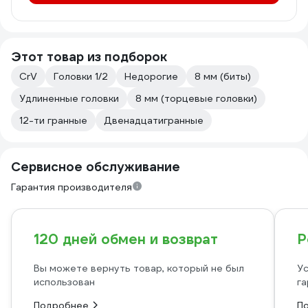
Этот товар из подборок
CrV
Головки 1/2
Недорогие
8 мм (биты)
Удлиненные головки
8 мм (торцевые головки)
12-ти гранные
Двенадцатигранные
Сервисное обслуживание
Гарантия производителя
120 дней обмен и возврат
Р
Вы можете вернуть товар, который не был
Ус
использован
га
Подробнее
П