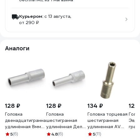
Курьером:
c 13 августа,
от 290 ₽
Аналоги
128 ₽
128 ₽
134 ₽
120
Головка
Головка
Головка торцевая
Голо
двенадцатигранная
шестигранная
шестигранная
Эври
удлинённая 8мм
удлинённая Дело
удлиненная AV
гран
1/2" Дело Техники
Техники 8мм 1/2"
Steel (8 мм; 1/2)
L=80
5
(6)
4.8
(6)
5
(11)
622208
620208
AV-520208
держ