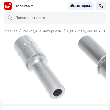
Москва
Для юрлиц
Поиск в каталоге
Главная
/
Расходные материалы
/
Для инструмента
/
Для