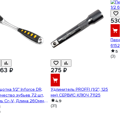
530 ₽
Переходн
615205-3
5
(3)
663 ₽
275 ₽
отка 1/2" Inforce DR,
Удлинитель PROFFI (1/2"; 125
чество зубьев 72 шт,
мм) СЕРВИС КЛЮЧ 71125
ь Cr-V, Длина 260мм,
4.9
(31)
фессиональная, 06-05-
1
)