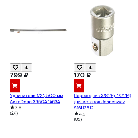
799 ₽
170 ₽
Удлинитель 1/2", 500 мм
Переходник 3/8"(F)-1/2"(M)
АвтоDело 39504 14634
для вставок Jonnesway
3.8
S16H3812
(24)
4.9
(85)