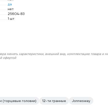
да
нет
25604-83
1 шт
лера менять характеристики, внешний вид, комплектацию товара и м
ой офертой
м (торцевые головки)
12-ти гранные
Jonnesway