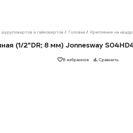
 шуруповертов и гайковертов
Головки
Крепление на квад
/
/
нная (1/2"DR; 8 мм) Jonnesway S04HD
В избранное
Сравнить