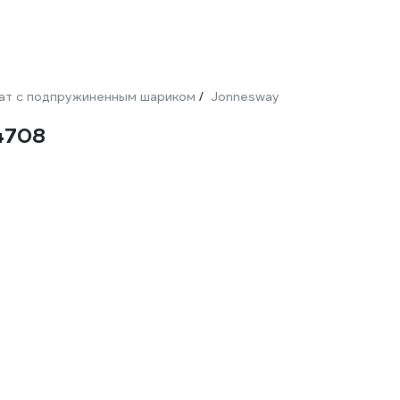
рат с подпружиненным шариком
Jonnesway
/
4708