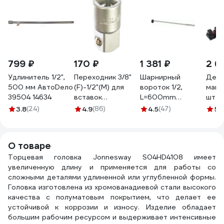
799 ₽
170 ₽
1 381 ₽
2 6
Удлинитель 1/2",
Переходник 3/8"
Шарнирный
Дер
500 мм АвтоDело
(F)-1/2"(M) для
вороток 1/2,
магн
39504 14634
вставок
L=600mm
шт. г
Jonnesway
АвтоDело 39740
MIGH
3.8
(24)
4.9
(86)
4.5
(47)
5
(1
S16H3812
14593
AD-2
О товаре
Торцевая головка Jonnesway S04HD4108 имеет
увеличенную длину и применяется для работы со
сложными деталями удлиненной или углубленной формы.
Головка изготовлена из хромованадиевой стали высокого
качества с полуматовым покрытием, что делает ее
устойчивой к коррозии и износу. Изделие обладает
большим рабочим ресурсом и выдерживает интенсивные