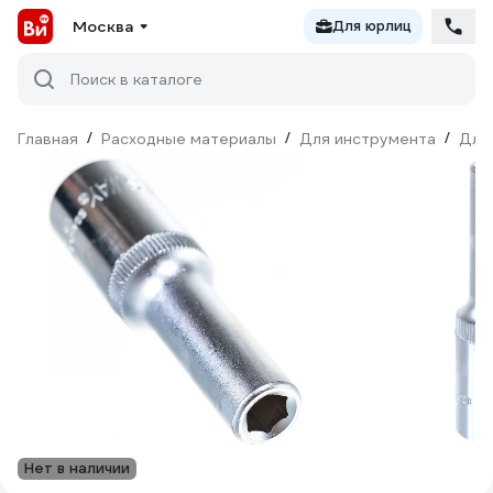
Москва
Для юрлиц
Поиск в каталоге
Главная
/
Расходные материалы
/
Для инструмента
/
Для
Нет в наличии