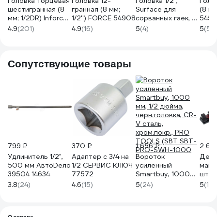
Головка торцевая
Головка 12-
Головка 1/2",
Голо
шестигранная (8
гранная (8 мм;
Surface для
(8 мм
мм; 1/2DR) Inforce
1/2'') FORCE 54908
сорванных гаек, 8
545
11-01-472
мм FORCE 54708
4.9
(201)
4.9
(16)
5
(4)
5
(5)
Сопутствующие товары
799 ₽
370 ₽
1 656 ₽
2 68
Удлинитель 1/2",
Адаптер с 3/4 на
Вороток
Дер
500 мм АвтоDело
1/2 СЕРВИС КЛЮЧ
усиленный
магн
39504 14634
77572
Smartbuy, 1000
шт. г
мм, 1/2 дюйма,
MIGH
3.8
(24)
4.6
(15)
5
(24)
5
(1)
черн.головка, CR-
AD-2
V сталь,
хром.покр., PRO