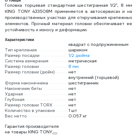
TOOLS (SBT SBT-
О товаре
Головка торцевая стандартная шестигранная 1/2", 8 мм
PRO-SWH-1000
KING TONY 433508M применяется в автосервисах и на
производственных участках для откручивания крепежных
элементов. Прочный материал головки обеспечивает ее
устойчивость к износу и деформации.
Характеристики
квадрат с подпружиненным
Тип крепления
шариком
Размер посадки
1/2 дюйма
Система измерения
метрическая
Размер головки
8 мм
Размер головки (дюйм)
нет
внутренний (торцевой)
Форма наконечника
шестигранник
Наконечник биты
нет
Ударная
нет
Глубокая
нет
Размер головки TORX
нет
Количество в упаковке
1 шт
Вес нетто
0.057 кг
Гарантия производителя
на товары KING TONY