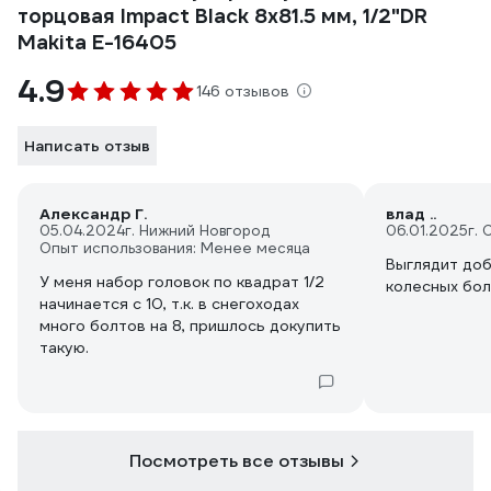
торцовая Impact Black 8x81.5 мм, 1/2"DR
Makita E-16405
4.9
146 отзывов
Написать отзыв
Александр Г.
влад ..
05.04.2024
г. Нижний Новгород
06.01.2025
г.
Опыт использования: Менее месяца
Выглядит доб
У меня набор головок по квадрат 1/2
колесных бол
начинается с 10, т.к. в снегоходах
много болтов на 8, пришлось докупить
такую.
Посмотреть все отзывы