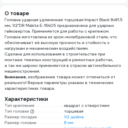
V сталь,
260мм,
хром.покр., PRO
Профессиональная,
О товаре
TOOLS (SBT SBT-
06-05-47
PRO-SWH-1000
Головка ударная удлиненная торцовая Impact Black 8x81.5
мм, 1/2"DR Makita E-16405 предназначена для ударных
гайковертов. Применяется для работы с крепежом.
Головка изготовлена из хром-молибденовой стали, что
обеспечивает её высокую прочность и стойкость к
нагрузкам и механическим воздействиям.
Сделана для использования в строительстве при
монтаже тяжелых конструкций и ремонтных работах,
а так же широко применяется в отрасли автомобильного
машиностроения.
Внимание,
изображение товара может отличаться от
реального! Верные параметры указаны в технических
характеристиках товара.
Характеристики
Тип крепления
квадрат с отверстием
Тип головки
торцевая
Размер посадки
1/2 дюйма
Размер головки
8 мм