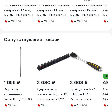
Торцевая головка
Торцевая головка
Торцевая головка
Торц
ударная (17 мм;
ударная (13 мм;
ударная (14 мм;
удар
1/2DR) INFORCE 11-
1/2DR) INFORCE 11-
1/2DR) INFORCE 11-
1/2DR
01-625
01-623
01-624
01-6
4.9
(126)
4.9
(126)
4.9
(126)
4.
Сопутствующие товары
-8%
1 656 ₽
2 680 ₽
2 663 ₽
490
Вороток
Держатель
Трещотка 1/2"
Смаз
усиленный
магнитный для 12
Inforce DR,
GAZ
Smartbuy, 1000
шт. головок 1/2"
Количество
Grea
мм, 1/2 дюйма,
MIGHTY SEVEN
зубьев 72 шт,
400
5
(24)
5
(1)
4.1
(246)
4.
черн.головка, CR-
AD-2412
Сталь Cr-V, Длина
238