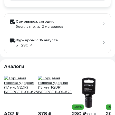
Самовывоз:
сегодня,
бесплатно
, из 2 магазинов
Курьером:
c 14 августа,
от 290 ₽
Аналоги
-38%
-52
402 ₽
378 ₽
230 ₽
208
372 ₽