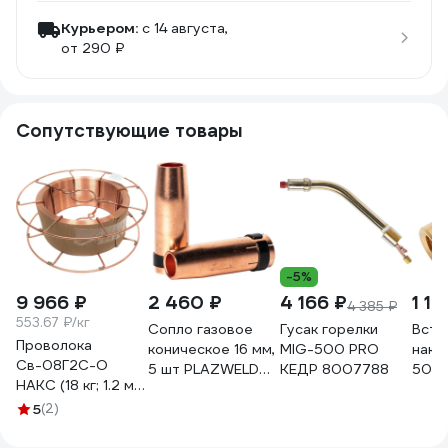
Курьером:
c 14 августа,
от 290 ₽
Сопутствующие товары
-5%
9 966 ₽
2 460 ₽
4 166 ₽
1 19
4 385 ₽
553.67 ₽/кг
Сопло газовое
Гусак горелки
Вста
Проволока
коническое 16 мм,
MIG-500 PRO
нако
Св-08Г2С-О
5 шт PLAZWELD
КЕДР 8007788
500 
НАКС (18 кг; 1.2 мм;
145.0085
25мм
K300-52; ГОСТ
5
(2)
10шт
2246-70) АЭМЗ
066683