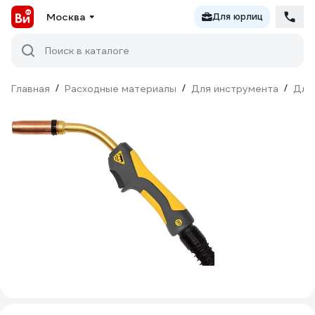
Москва
Для юрлиц
Поиск в каталоге
Главная
/
Расходные материалы
/
Для инструмента
/
Для