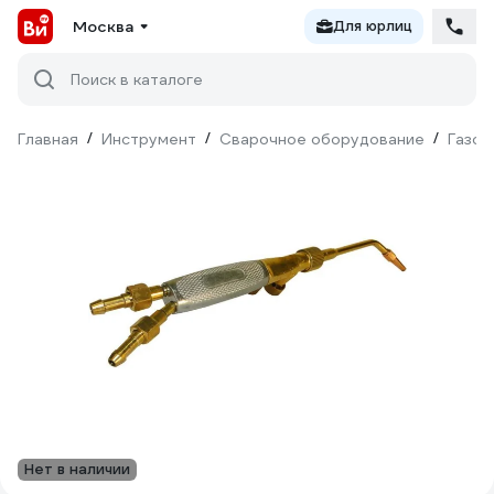
Москва
Для юрлиц
Поиск в каталоге
Главная
/
Инструмент
/
Сварочное оборудование
/
Газос
Нет в наличии