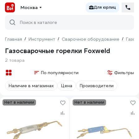
Москва
Для юрлиц
Поиск в каталоге
Главная
/
Инструмент
/
Сварочное оборудование
/
Газос
Газосварочные горелки Foxweld
2 товара
По популярности
Фильтры
Наличие в магазинах
Цена
Производители
Нет в наличии
Нет в наличии