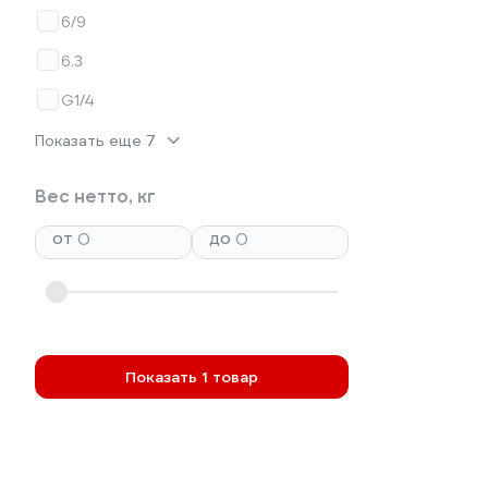
6/9
6.3
G1/4
Показать еще 7
Вес нетто, кг
от
до
Показать 1 товар