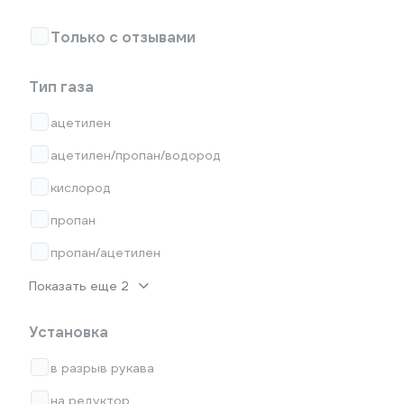
Только с отзывами
Тип газа
ацетилен
ацетилен/пропан/водород
кислород
пропан
пропан/ацетилен
Показать еще 2
Установка
в разрыв рукава
на редуктор