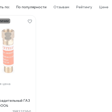
ь по:
По популярности
Отзывам
Рейтингу
Цене
личии
я цена
радительный ГАЗ
6004
19822126