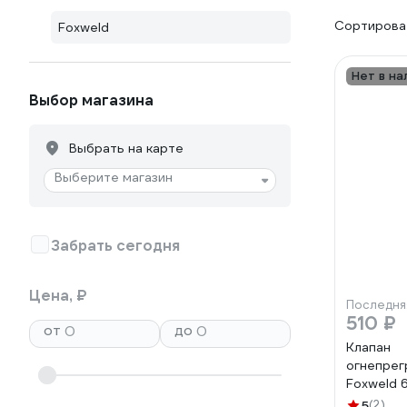
Сортироват
Foxweld
Нет в на
Выбор магазина
Выбрать на карте
Выберите магазин
Забрать сегодня
Цена, ₽
Последня
510 ₽
от
до
Клапан
огнепрег
Foxweld 
5
(2)