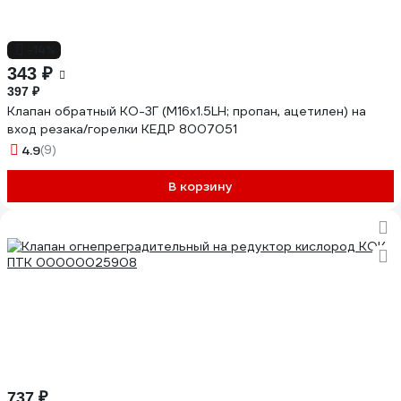
-14%
343 ₽
397 ₽
Клапан обратный КО-3Г (М16x1.5LH; пропан, ацетилен) на
вход резака/горелки КЕДР 8007051
4.9
(9)
В корзину
737 ₽