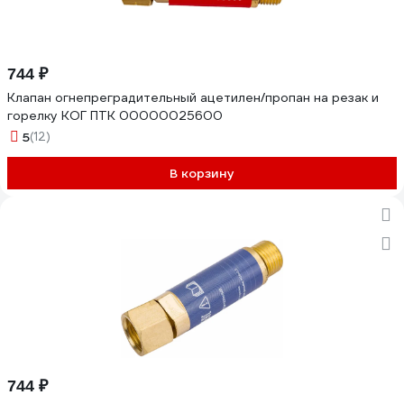
744 ₽
Клапан огнепреградительный ацетилен/пропан на резак и
горелку КОГ ПТК 00000025600
5
(12)
В корзину
744 ₽