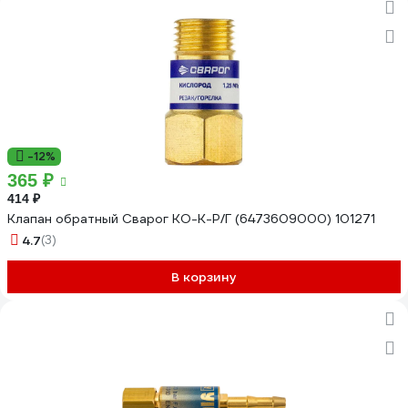
-12%
365 ₽
414 ₽
Клапан обратный Сварог КО-К-Р/Г (6473609000) 101271
4.7
(3)
В корзину