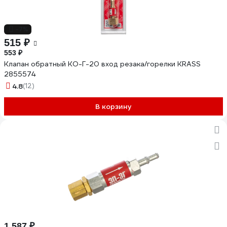
-7%
515 ₽
553 ₽
Клапан обратный КО-Г-20 вход резака/горелки KRASS
2855574
4.8
(12)
В корзину
1 587 ₽