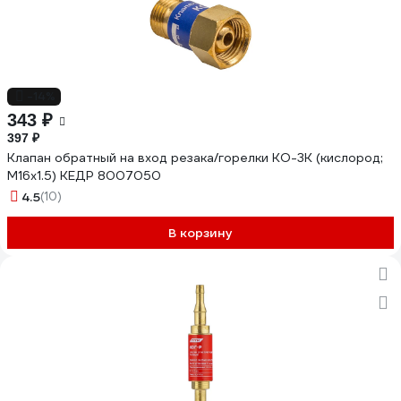
-14%
343 ₽
397 ₽
Клапан обратный на вход резака/горелки КО-3К (кислород;
М16х1.5) КЕДР 8007050
4.5
(10)
В корзину