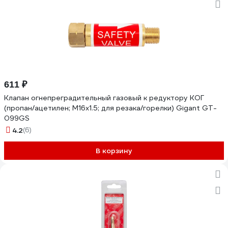
611 ₽
Клапан огнепреградительный газовый к редуктору КОГ
(пропан/ацетилен; М16x1.5; для резака/горелки) Gigant GT-
099GS
4.2
(6)
В корзину