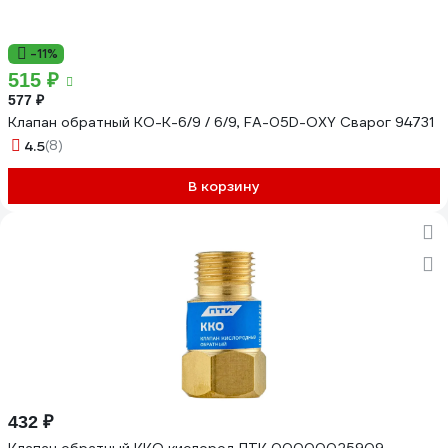
-11%
515 ₽
577 ₽
Клапан обратный КО-К-6/9 / 6/9, FA-05D-OXY Сварог 94731
4.5
(8)
В корзину
432 ₽