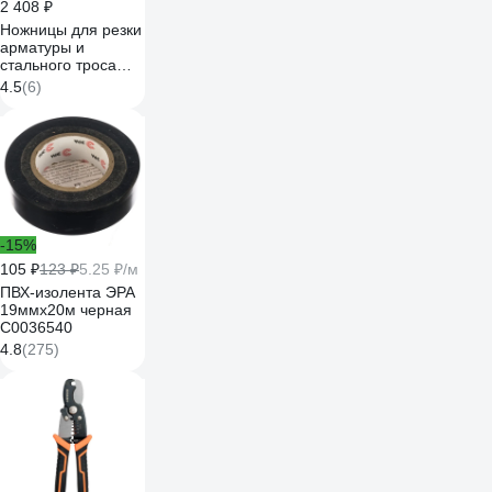
2 408 ₽
Ножницы для резки
арматуры и
стального троса
NEO Tools 190 мм
4.5
(6)
01-512
-15%
105 ₽
123 ₽
5.25 ₽/м
ПВХ-изолента ЭРА
19ммх20м черная
C0036540
4.8
(275)