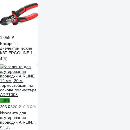
1 058 ₽
Бокорезы
диэлектрические
КВТ ERGOLINE 160
мм 105214
4
(5)
-36%
206 ₽
320 ₽
10.3 ₽/м
Изолента для
жгутирования
проводки AIRLINE
19 мм, 20 м,
5
(14)