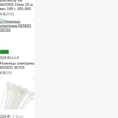
Изолента ХБ
AVIORA 15мм 20 м
вес 180 г. 305-065
4.6
(208)
-23%
319 ₽
412 ₽
Ножницы электрика
KENDO 30703
4.8
(39)
220 ₽
2.2 ₽/шт