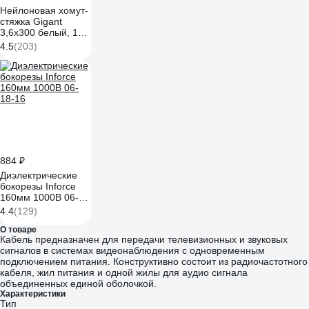
Нейлоновая хомут-
стяжка Gigant
3,6х300 белый, 100
шт G/1/18
4.5
(203)
884 ₽
Диэлектрические
бокорезы Inforce
160мм 1000В 06-
18-16
4.4
(129)
О товаре
Кабель предназначен для передачи телевизионных и звуковых
сигналов в системах видеонаблюдения с одновременным
подключением питания. Конструктивно состоит из радиочастотного
кабеля, жил питания и одной жилы для аудио сигнала
объединенных единой оболочкой.
Характеристики
Тип