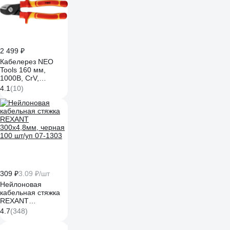
2 499 ₽
Кабелерез NEO
Tools 160 мм,
1000В, CrV,
полированный 01-
4.1
(10)
233
309 ₽
3.09 ₽/шт
Нейлоновая
кабельная стяжка
REXANT
300x4,8мм, черная
4.7
(348)
100 шт/уп 07-1303