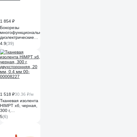
1 854 ₽
Бокорезы
многофункциональные
диэлектрические
206мм KRANZ KR-
4.9
(39)
12-4652-3
1 518 ₽
30.36 ₽/м
Тканевая изолента
HIMPT хб, черная,
300 г,
двухсторонняя, 20
5
(6)
мм, 0.4 мм 00-
00008227