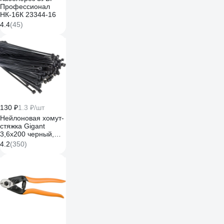
Профессионал
НК-16К 23344-16
4.4
(45)
130 ₽
1.3 ₽/шт
Нейлоновая хомут-
стяжка Gigant
3,6х200 черный,
100 шт G/1/4
4.2
(350)