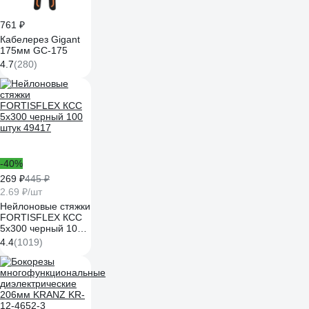
761 ₽
Кабелерез Gigant
175мм GC-175
4.7
(280)
-40%
269 ₽
445 ₽
2.69 ₽/шт
Нейлоновые стяжки
FORTISFLEX КСС
5х300 черный 100
штук 49417
4.4
(1019)