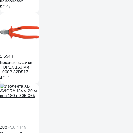
нейлоновая
Safeline 2,5x160-W-
5
(19)
100, белая, 100 шт.
24831
1 554 ₽
Боковые кусачки
TOPEX 160 мм,
1000В 32D517
4
(11)
208 ₽
10.4 ₽/м