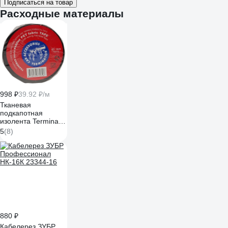
Подписаться на товар
Расходные материалы
998 ₽
39.92 ₽/м
Тканевая
подкапотная
изолента Terminator
Izt 1925 fabric,
5
(8)
19мм х 25м,
толщина 0,25мм
2000832
880 ₽
Кабелерез ЗУБР