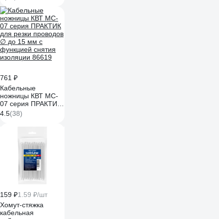
термостойкая, на
основе полиэстера
ADPT003
761 ₽
Кабельные
ножницы КВТ MC-
07 серия ПРАКТИК
для резки проводов
4.5
(38)
∅ до 15 мм с
функцией снятия
изоляции 86619
159 ₽
1.59 ₽/шт
Хомут-стяжка
кабельная