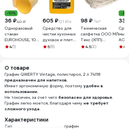
-10%
-20
36 ₽
605 ₽
98 ₽
330
/шт
40 ₽
121 ₽/л
Одноразовый
Средство для
Техническая
Сред
стакан
чистки кухонных
салфетка ООО МЛ
мыть
EUROHOUSE, 10
духовок и плит
Текс (ХПП)
AOS 
шт, 200 мл,
VASH GOLD
80x100 см, серая,
Баль
4
(1)
5
(6)
4.5
(2)
4.
желтый 13481
Master 5 л
в индивидуальном
Вера 
антижир 307055
пакете 22-3040
605
О товаре
Графин QWERTY Vintage, полистирол, 2 л 74118
предназначен для напитков.
Имеет эргономичную форму, поэтому
удобен в
использовании.
Не токсичен, за счет чего
безопасен для здоровья.
Графин легко моется, благодаря чему
не требует
сложного ухода.
Характеристики
Тип
графин