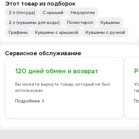
Этот товар из подборок
2 л (посуда)
С крышкй
Недорогие
2 л (кувшины для воды)
Полистирол
Кувшины
Графины
Кувшины с крышкой
Кувшины с ручкой
Сервисное обслуживание
120 дней обмен и возврат
Р
Вы можете вернуть товар, который не был
Ус
использован
га
Подробнее
П