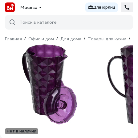
Москва
Для юрлиц
Поиск в каталоге
Главная
/
Офис и дом
/
Для дома
/
Товары для кухни
/
По
Нет в наличии