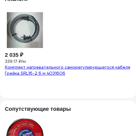
2 035 ₽
1
339.17 ₽/м
35
Комплект нагревательного саморегулирующегося кабеля
К
Грейка SRL16-2 6 м 4031606
Сопутствующие товары