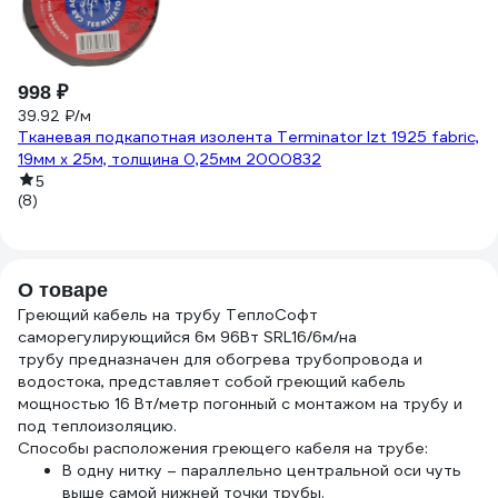
998 ₽
3
39.92 ₽/м
Э
Тканевая подкапотная изолента Terminator Izt 1925 fabric,
те
19мм х 25м, толщина 0,25мм 2000832
(1
5
(8)
О товаре
Греющий кабель на трубу ТеплоСофт
саморегулирующийся 6м 96Вт SRL16/6м/на
трубу предназначен для обогрева трубопровода и
водостока, представляет собой греющий кабель
мощностью 16 Вт/метр погонный с монтажом на трубу и
под теплоизоляцию.
Способы расположения греющего кабеля на трубе:
В одну нитку – параллельно центральной оси чуть
выше самой нижней точки трубы.