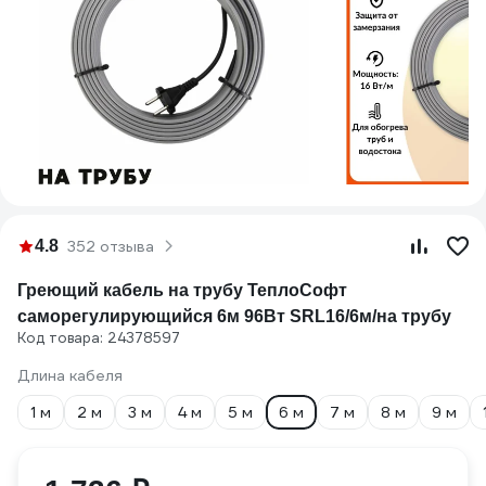
4.8
352 отзыва
Греющий кабель на трубу ТеплоСофт
саморегулирующийся 6м 96Вт SRL16/6м/на трубу
Код товара: 24378597
Длина кабеля
1 м
2 м
3 м
4 м
5 м
6 м
7 м
8 м
9 м