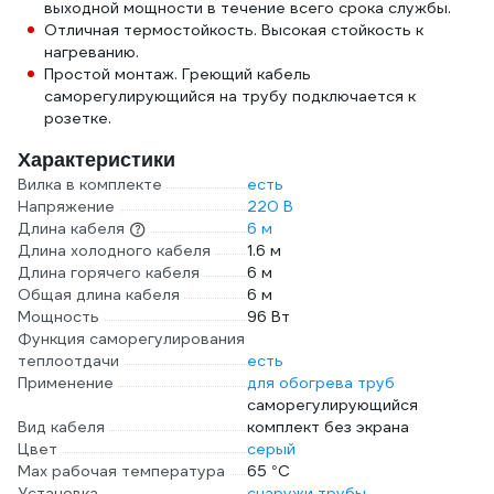
выходной мощности в течение всего срока службы.
Отличная термостойкость. Высокая стойкость к
нагреванию.
Простой монтаж. Греющий кабель
саморегулирующийся на трубу подключается к
розетке.
Характеристики
Вилка в комплекте
есть
Напряжение
220 В
Длина кабеля
6 м
Длина холодного кабеля
1.6 м
Длина горячего кабеля
6 м
Общая длина кабеля
6 м
Мощность
96 Вт
Функция саморегулирования
теплоотдачи
есть
Применение
для обогрева труб
саморегулирующийся
Вид кабеля
комплект без экрана
Цвет
серый
Max рабочая температура
65 °С
Установка
снаружи трубы