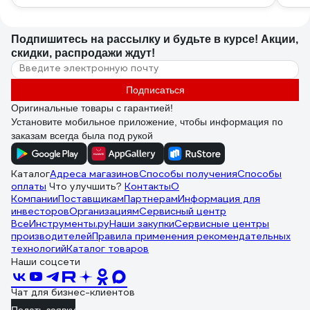
Подпишитесь
на рассылку
и будьте в курсе! Акции,
скидки, распродажи ждут!
Подписаться
Оригинальные товары с гарантией!
Установите мобильное приложение, чтобы информация по
заказам всегда была под рукой
Каталог
Адреса магазинов
Способы получения
Способы
оплаты
Что улучшить?
Контакты
О
Компании
Поставщикам
Партнерам
Информация для
инвесторов
Организациям
Сервисный центр
ВсеИнструменты.ру
Наши закупки
Сервисные центры
производителей
Правила применения рекомендательных
технологий
Каталог товаров
Наши соцсети
Чат для бизнес-клиентов