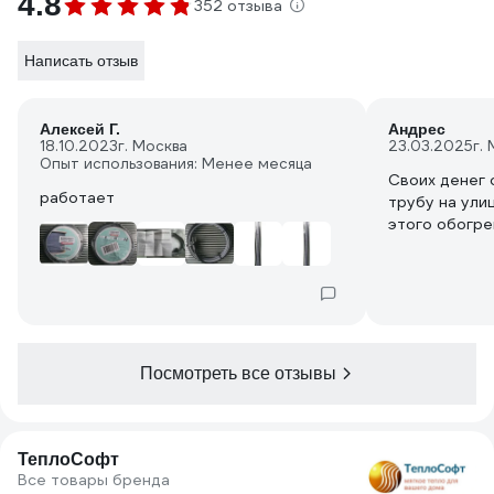
4.8
352 отзыва
Написать отзыв
Алексей Г.
Андрес
18.10.2023
г. Москва
23.03.2025
г.
Опыт использования: Менее месяца
Своих денег 
работает
трубу на ули
этого обогре
Посмотреть все отзывы
ТеплоСофт
Все товары бренда