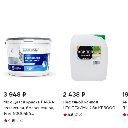
3 948 ₽
2 438 ₽
1
Моющаяся краска ЛАКРА
Нефтяной ксилол
Ан
латексная, белоснежная,
НЕФТЕХИМИК 5л КЛ5000
Л 
14 кг 8306484
4.6
(215)
ЛА-00000054
4.9
(102)