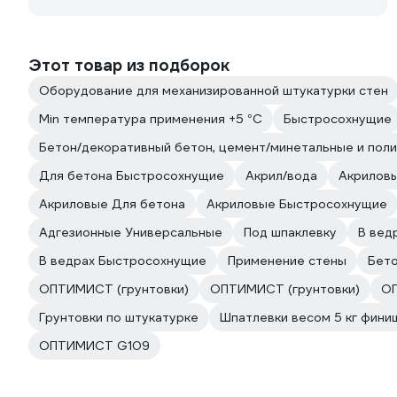
Этот товар из подборок
Оборудование для механизированной штукатурки стен
Min температура применения +5 °С
Быстросохнущие
Бетон/декоративный бетон, цемент/минетальные и пол
Для бетона Быстросохнущие
Акрил/вода
Акрилов
Акриловые Для бетона
Акриловые Быстросохнущие
Адгезионные Универсальные
Под шпаклевку
В вед
В ведрах Быстросохнущие
Применение стены
Бето
ОПТИМИСТ (грунтовки)
ОПТИМИСТ (грунтовки)
ОП
Грунтовки по штукатурке
Шпатлевки весом 5 кг фини
ОПТИМИСТ G109