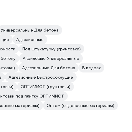
Универсальные Для бетона
ущие
Адгезионные
рхности
Под штукатурку (грунтовки)
 бетону
Акриловые Универсальные
нтовки)
Адгезионные Для бетона
В ведрах
е
Адгезионные Быстросохнущие
товки)
ОПТИМИСТ (грунтовки)
унтовки под плитку ОПТИМИСТ
сочные материалы)
Оптом (отделочные материалы)