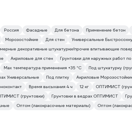
Россия
Фасадные
Для бетона
Применение бетон
Морозостойкие
Для стен
Универсальные Быстросохн
имерные декоративные штукатурки/прочие впитывающие пове
ые
Акриловые для стен
Грунтовки для наружных работ по
Max температура применения +35 °С
Под штукатурку (гру
рах Универсальные
Под плитку
Акриловые Морозостойки
ноконтакт
Время высыхания 4 ч
12 кг
ОПТИМИСТ (грун
ТИМИСТ (грунтовки)
Грунтовки в ведрах ОПТИМИСТ
Гр
шные
Оптом (лакокрасочные материалы)
Оптом (лакокра