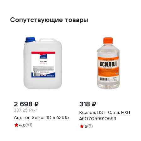
Сопутствующие товары
2 698 ₽
318 ₽
337.25 ₽/кг
Ксилол, ПЭТ 0,5 л. НХП
Ацетон Selkor 10 л 42615
4607059910593
4.8
(51)
5
(8)