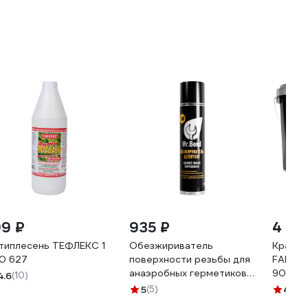
99 ₽
935 ₽
4 67
типлесень ТЕФЛЕКС 1
Обезжириватель
Краска
10 627
поверхности резьбы для
FARBE 
анаэробных герметиков
9005, 
4.6
(10)
Mr.Bond 700
5
(5)
4.5
(4
MB402700650