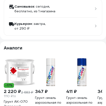
Самовывоз:
сегодня,
бесплатно
, из 1 магазина
Курьером:
завтра,
от 290 ₽
Аналоги
-17%
2 220 ₽
347 ₽
411 ₽
347
2 683 ₽
1110 ₽/л
Грунт-эмаль
Грунт-эмаль
Грун
Грунт АК-070
аэрозольная по
аэрозольная по
аэро