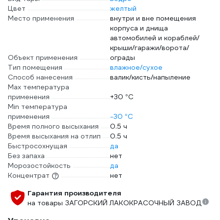
Цвет
желтый
Место применения
внутри и вне помещения
корпуса и днища
автомобилей и кораблей/
крыши/гаражи/ворота/
Объект применения
ограды
Тип помещения
влажное/сухое
Способ нанесения
валик/кисть/напыление
Max температура
применения
+30 °С
Min температура
применения
-30 °С
Время полного высыхания
0.5 ч
Время высыхания на отлип
0.5 ч
Быстросохнущая
да
Без запаха
нет
Морозостойкость
да
Концентрат
нет
Гарантия производителя
на товары ЗАГОРСКИЙ ЛАКОКРАСОЧНЫЙ ЗАВОД