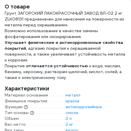
О товаре
Грунт ЗАГОРСКИЙ ЛАКОКРАСОЧНЫЙ ЗАВОД ВЛ-02 2 кг
ZLK08131 предназначен для нанесения на поверхности из
металла перед окрашиванием.
Возможно использование в качестве замены
фосфатирования или оксидирования.
Улучшает физические и антикоррозионные свойства
покрытий
, адгезию покрытия к окрашиваемой
поверхности, а также увеличивает устойчивость металла
к коррозии.
Покрытие
отличается устойчивостью
к воде, маслам,
бензину, керосину, растворам щелочей, кислот, солей, а
также к электрическому току.
Характеристики
Материал основания
металл
Финишное покрытие
краска
Функции
антикоррозийные
Тип основы
смола
Объем
2 л
Вес нетто
2 кг
Вид тары
ведро