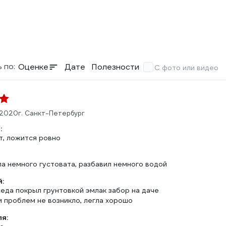
 по:
Оценке
Дате
Полезности
С фото или видео
.2020
г. Санкт-Петербург
:
т, ложится ровно
ла немного густовата, разбавил немного водой
:
еда покрыл грунтовкой эмлак забор на даче
и проблем не возникло, легла хорошо
ля: