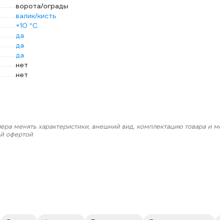
ворота/ограды
валик/кисть
+10 °С
да
да
да
нет
нет
лера менять характеристики, внешний вид, комплектацию товара и м
ой офертой