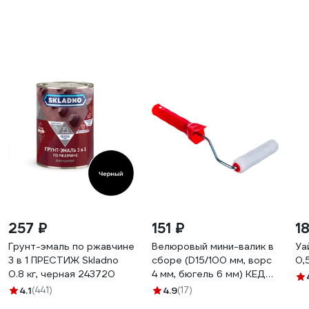
257 ₽
151 ₽
1
Грунт-эмаль по ржавчине
Велюровый мини-валик в
Уа
3 в 1 ПРЕСТИЖ Skladno
сборе (D15/100 мм, ворс
0,
0.8 кг, черная 243720
4 мм, бюгель 6 мм) КЕДР
043-1510 25948
4.1
(441)
4.9
(17)