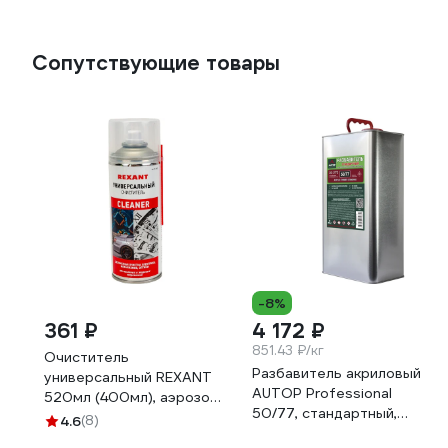
Сопутствующие товары
-8%
361 ₽
4 172 ₽
851.43 ₽/кг
Очиститель
Разбавитель акриловый
универсальный REXANT
AUTOP Professional
520мл (400мл), аэрозоль
50/77, стандартный,
85-0002
4.6
(8)
банка 5.0 л ATP-