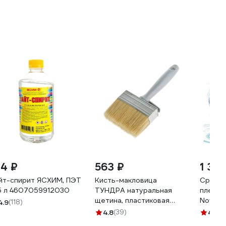
84 ₽
563 ₽
1 33
йт-спирит ЯСХИМ, ПЭТ
Кисть-макловица
Средст
5 л 4607059912030
ТУНДРА натуральная
плесен
щетина, пластиковая
NovelG
4.9
(118)
ручка, 50 х 180 мм 881584
Foam 4
4.8
(39)
4.9
(3