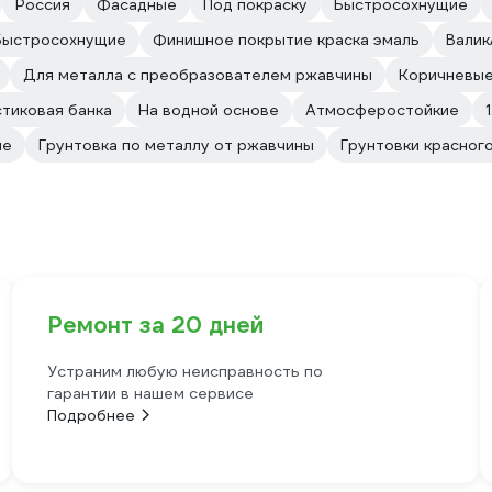
Россия
Фасадные
Под покраску
Быстросохнущие
Быстросохнущие
Финишное покрытие краска эмаль
Валик
Для металла с преобразователем ржавчины
Коричневы
стиковая банка
На водной основе
Атмосферостойкие
1
не
Грунтовка по металлу от ржавчины
Грунтовки красног
Ремонт за 20 дней
Устраним любую неисправность по
гарантии в нашем сервисе
Подробнее